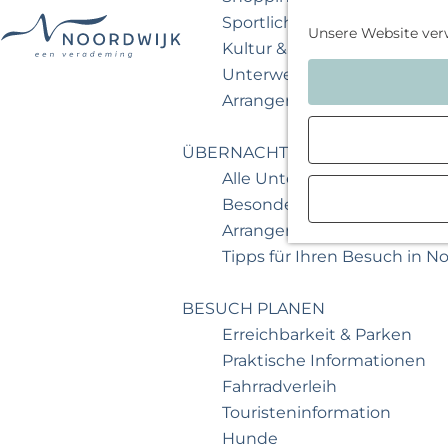
Sportlich & aktiv
Unsere Website ver
Kultur & Museum
G
Unterwegs mit Kindern
e
Arrangements & Angebote
h
e
ÜBERNACHTEN
n
Alle Unterkünfte
S
Besondere Übernachtunge
i
Arrangements & Angebote
e
Tipps für Ihren Besuch in N
z
u
BESUCH PLANEN
r
Erreichbarkeit & Parken
H
Praktische Informationen
o
Fahrradverleih
m
Touristeninformation
e
Hunde