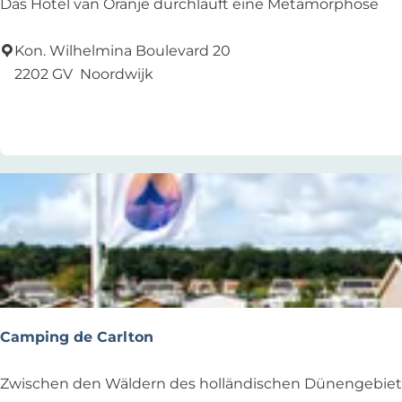
H
Das Hotel van Oranje durchläuft eine Metamorphose
o
t
Kon. Wilhelmina Boulevard 20
e
2202 GV
Noordwijk
l
Zu Favoriten hinzufügen
Zu Favoriten hinzufügen
v
a
n
O
r
a
n
j
e
Camping de Carlton
C
Zwischen den Wäldern des holländischen Dünengebiet