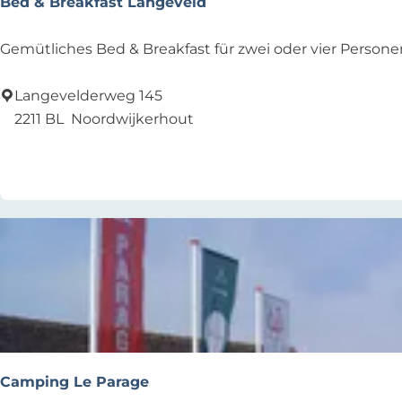
Bed & Breakfast Langeveld
k
f
B
Gemütliches Bed & Breakfast für zwei oder vier Personen
a
e
s
d
Langevelderweg 145
t
&
2211 BL
Noordwijkerhout
B
Zu Favoriten hinzufügen
Zu Favoriten hinzufügen
r
e
a
k
f
a
s
t
L
a
Camping Le Parage
n