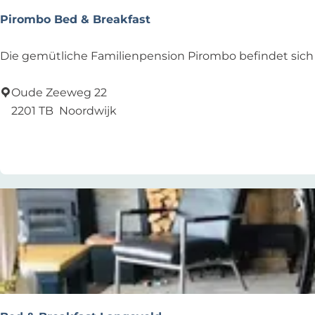
Pirombo Bed & Breakfast
P
Die gemütliche Familienpension Pirombo befindet sich in 
i
r
Oude Zeeweg 22
o
2201 TB
Noordwijk
m
Zu Favoriten hinzufügen
Zu Favoriten hinzufügen
b
o
B
e
d
&
B
r
e
a