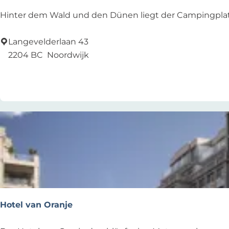
g
C
Hinter dem Wald und den Dünen liegt der Campingplatz L
e
a
v
m
Langevelderlaan 43
e
p
2204 BC
Noordwijk
l
i
Zu Favoriten hinzufügen
Zu Favoriten hinzufügen
d
n
g
L
e
P
a
r
a
g
e
Hotel van Oranje