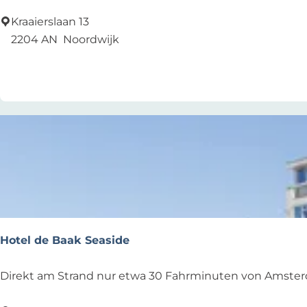
a
m
Kraaierslaan 13
p
2204 AN
Noordwijk
i
Zu Favoriten hinzufügen
Zu Favoriten hinzufügen
n
g
d
e
C
a
r
l
t
o
Hotel de Baak Seaside
n
H
Direkt am Strand nur etwa 30 Fahrminuten von Amsterd
o