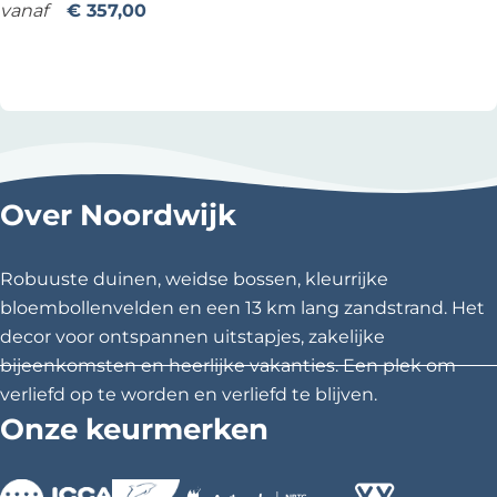
H
a
vanaf
€ 357,00
o
k
Voeg toe als favoriet
Voeg toe als favoriet
t
t
e
h
l
e
(
b
Over Noordwijk
i
)
c
Robuuste duinen, weidse bossen, kleurrijke
y
bloembollenvelden en een 13 km lang zandstrand. Het
c
decor voor ontspannen uitstapjes, zakelijke
l
bijeenkomsten en heerlijke vakanties. Een plek om
e
verliefd op te worden en verliefd te blijven.
|
Onze keurmerken
A
l