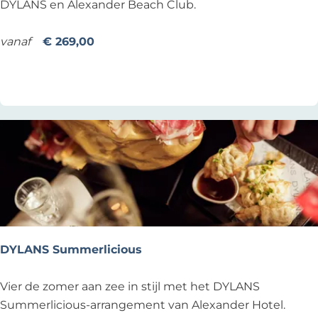
e
DYLANS en Alexander Beach Club.
e
l
x
a
vanaf
€ 269,00
a
x
Voeg toe als favoriet
Voeg toe als favoriet
n
.
d
R
e
e
r
s
H
t
o
o
t
r
e
e
l
.
R
DYLANS Summerlicious
e
n
D
Vier de zomer aan zee in stijl met het DYLANS
e
Y
Summerlicious-arrangement van Alexander Hotel.
w