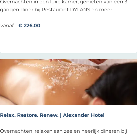
D
Overnachten in een luxe kamer, genieten van een 3
l
Y
gangen diner bij Restaurant DYLANS en meer...
e
L
x
A
vanaf
€ 226,00
a
N
Voeg toe als favoriet
Voeg toe als favoriet
n
S
d
D
e
e
r
l
H
i
o
c
t
i
e
o
l
u
s
Relax. Restore. Renew. | Alexander Hotel
|
A
R
Overnachten, relaxen aan zee en heerlijk dineren bij
l