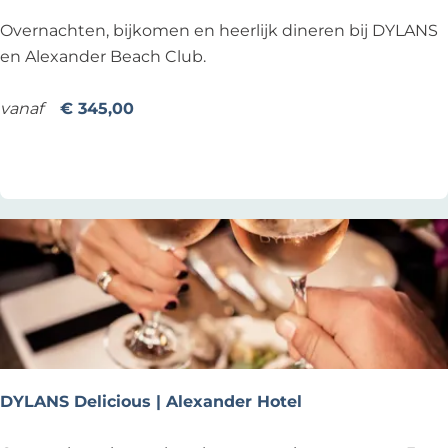
S
Overnachten, bijkomen en heerlijk dineren bij DYLANS
h
en Alexander Beach Club.
o
r
vanaf
€ 345,00
t
Voeg toe als favoriet
Voeg toe als favoriet
B
e
a
c
h
B
r
e
a
k
DYLANS Delicious | Alexander Hotel
|
A