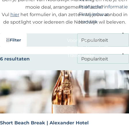
?
e
Praktische informatie
mooie deal, arrangement of actie?
Fietsverhuur
Vul
hier
het formulier in, dan zetten wij jouw aanbod in
Honden
de spotlight voor iedereen die Noordwijk wil beleven.
W
S
Filter
Voor partners
a
o
Zakelijk Noordwijk
t
r
Travel Trade
S
6 resultaten
t
z
o
e
o
r
e
e
t
r
k
e
o
j
e
p
e
r
:
o
p
Short Beach Break | Alexander Hotel
: