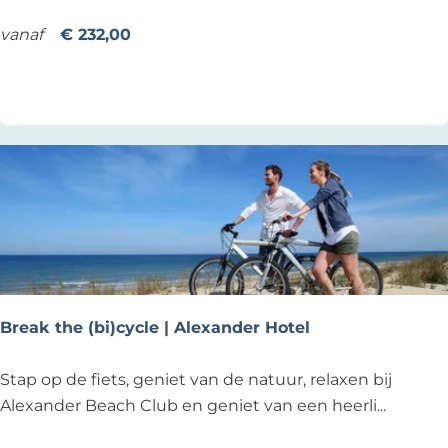
o
w
vanaf
€ 232,00
n
Voeg toe als favoriet
Voeg toe als favoriet
A
w
a
y
|
A
l
e
x
a
Break the (bi)cycle | Alexander Hotel
n
d
B
Stap op de fiets, geniet van de natuur, relaxen bij
e
r
Alexander Beach Club en geniet van een heerli...
r
e