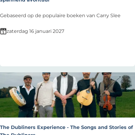
i
e
J
Gebaseerd op de populaire boeken van Carry Slee
t
u
a
f
zaterdag 16 januari 2027
l
B
l
r
Voeg toe als favoriet
Voeg toe als favoriet
e
a
e
a
n
k
s
e
l
D
e
M
u
The Dubliners Experience - The Songs and Stories of
s