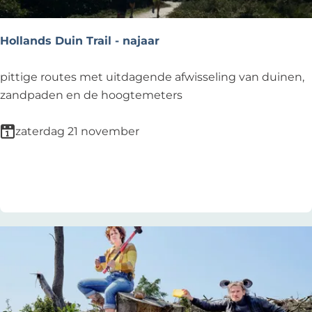
o
p
Hollands Duin Trail - najaar
:
H
pittige routes met uitdagende afwisseling van duinen,
o
zandpaden en de hoogtemeters
l
l
zaterdag 21 november
a
n
Voeg toe als favoriet
Voeg toe als favoriet
d
s
D
u
i
n
T
r