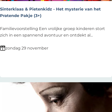
e
c
h
Sinterklaas & Pietenkidz - Het mysterie van het
a
e
Pratende Pakje (3+)
l
m
-
e
S
Familievoorstelling Een vrolijke groep kinderen stort
M
l
i
zich in een spannend avontuur en ontdekt al...
e
-
n
t
B
t
zondag 29 november
o
u
e
.
d
r
Voeg toe als favoriet
Voeg toe als favoriet
a
d
k
.
y
l
G
V
a
e
e
a
r
d
s
r
d
&
i
e
P
e
r