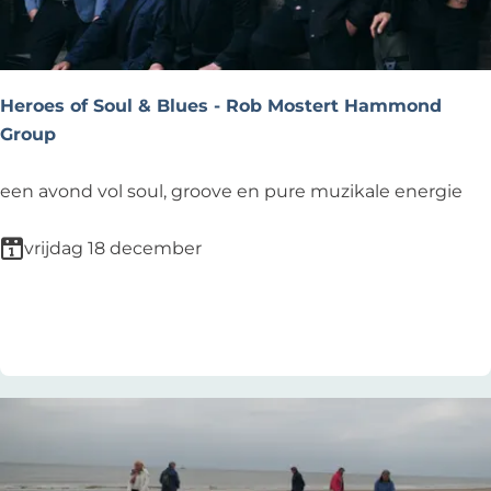
e
d
y
C
Heroes of Soul & Blues - Rob Mostert Hammond
l
Group
u
b
H
een avond vol soul, groove en pure muzikale energie
-
e
M
r
vrijdag 18 december
e
o
t
e
Voeg toe als favoriet
Voeg toe als favoriet
M
s
C
o
S
f
i
S
l
o
v
u