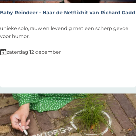
K
Baby Reindeer - Naar de Netflixhit van Richard Gadd
B
unieke solo, rauw en levendig met een scherp gevoel
a
voor humor,
b
y
zaterdag 12 december
R
e
Voeg toe als favoriet
Voeg toe als favoriet
i
n
d
e
e
r
-
N