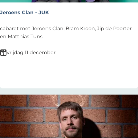
r
i
Jeroens Clan - JUK
s
t
J
cabaret met Jeroens Clan, Bram Kroon, Jip de Poorter
m
e
en Matthias Tuns
a
r
s
o
vrijdag 11 december
e
n
Voeg toe als favoriet
Voeg toe als favoriet
s
C
l
a
n
-
J
U