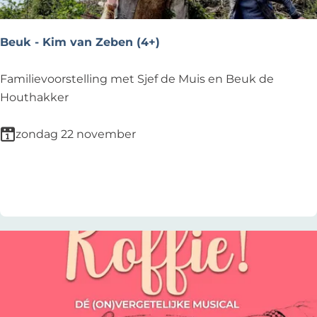
a
i
Beuk - Kim van Zeben (4+)
l
-
B
Familievoorstelling met Sjef de Muis en Beuk de
n
e
Houthakker
a
u
j
k
zondag 22 november
a
-
a
K
Voeg toe als favoriet
Voeg toe als favoriet
r
i
m
v
a
n
Z
e