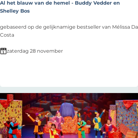
n
Al het blauw van de hemel - Buddy Vedder en
)
Shelley Bos
v
e
A
gebaseerd op de gelijknamige bestseller van Mélissa Da
r
l
Costa
g
h
e
e
zaterdag 28 november
t
t
e
b
Voeg toe als favoriet
Voeg toe als favoriet
l
l
i
a
j
u
k
w
e
v
m
a
u
n
s
d
i