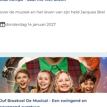
t
u
R
over de muziek en het leven van zijn held Jacques Brel
m
o
b
donderdag 14 januari 2027
K
e
Voeg toe als favoriet
Voeg toe als favoriet
m
p
s
-
L
a
a
t
m
e
Juf Braaksel De Musical - Een swingend en
n
spannend avontuur