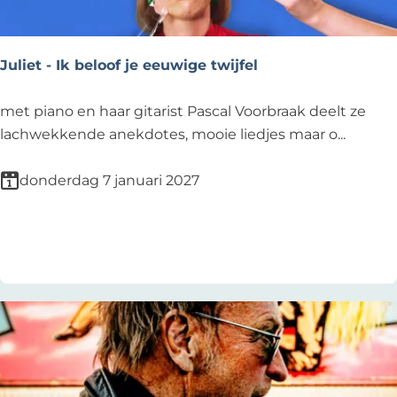
Z
r
e
e
Juliet - Ik beloof je eeuwige twijfel
J
met piano en haar gitarist Pascal Voorbraak deelt ze
u
lachwekkende anekdotes, mooie liedjes maar o...
l
i
donderdag 7 januari 2027
e
t
Voeg toe als favoriet
Voeg toe als favoriet
-
I
k
b
e
l
o