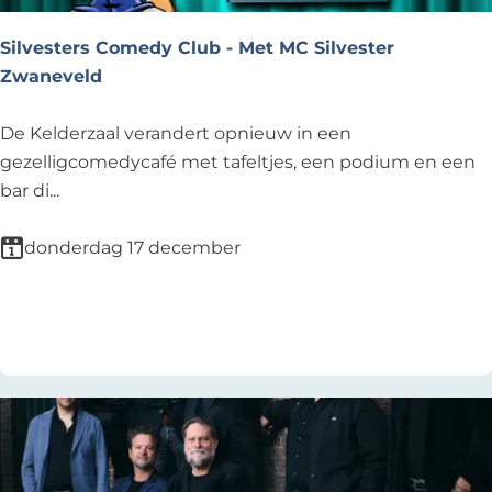
n
e
R
w
Silvesters Comedy Club - Met MC Silvester
i
i
Zwaneveld
c
n
h
t
S
De Kelderzaal verandert opnieuw in een
a
e
i
gezelligcomedycafé met tafeltjes, een podium en een
r
r
l
bar di...
d
v
G
e
donderdag 17 december
a
s
d
t
Voeg toe als favoriet
Voeg toe als favoriet
d
e
r
s
C
o
m