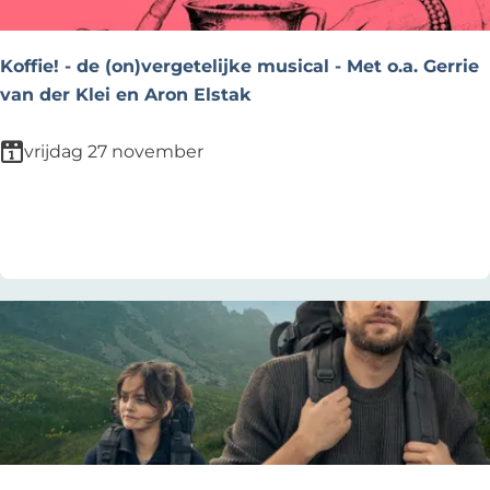
b
e
n
Koffie! - de (on)vergetelijke musical - Met o.a. Gerrie
(
van der Klei en Aron Elstak
4
+
K
vrijdag 27 november
)
o
f
Voeg toe als favoriet
Voeg toe als favoriet
f
i
e
!
-
d
e
(
o