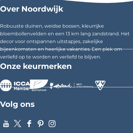
-
Over Noordwijk
D
d
d
d
e
e
e
e
T
z
z
z
u
Robuuste duinen, weidse bossen, kleurrijke
l
e
e
e
bloembollenvelden en een 13 km lang zandstrand. Het
p
p
p
p
e
decor voor ontspannen uitstapjes, zakelijke
r
a
a
a
bijeenkomsten en heerlijke vakanties. Een plek om
i
g
g
g
j
verliefd op te worden en verliefd te blijven.
i
i
i
Onze keurmerken
n
n
n
a
a
a
o
o
o
p
p
p
>
>
>
F
X
P
Volg ons
a
i
c
n
e
t
Y
X
F
P
I
b
e