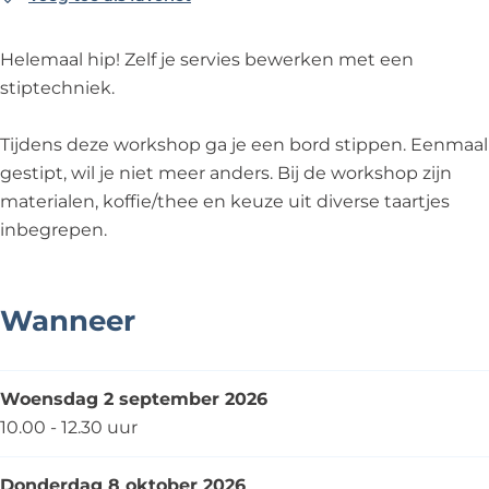
t
p
o
h
t
i
s
p
o
i
Helemaal hip! Zelf je servies bewerken met een
p
t
s
p
p
stiptechniek.
p
i
t
s
p
e
p
i
t
e
Tijdens deze workshop ga je een bord stippen. Eenmaal
n
p
p
i
n
gestipt, wil je niet meer anders. Bij de workshop zijn
o
e
p
p
o
materialen, koffie/thee en keuze uit diverse taartjes
p
n
e
p
p
inbegrepen.
p
o
n
e
p
o
p
o
n
o
r
p
p
o
r
Wanneer
s
o
p
p
s
e
r
o
p
e
l
s
r
o
l
Woensdag 2 september 2026
e
e
s
r
e
10.00 - 12.30 uur
i
l
e
s
i
n
e
l
e
n
Donderdag 8 oktober 2026