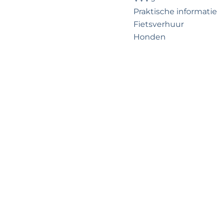
?
e
Praktische informatie
Fietsverhuur
Honden
Voor partners
Zakelijk Noordwijk
Travel Trade