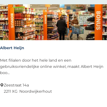
e
o
r
e
e
t
r
k
e
o
j
e
p
e
r
:
o
p
Albert Heijn
:
A
Met filialen door het hele land en een
l
gebruiksvriendelijke online winkel, maakt Albert Heijn
b
boo...
e
r
Zeestraat 14a
t
2211 XG
Noordwijkerhout
H
Voeg toe als favoriet
Voeg toe als favoriet
e