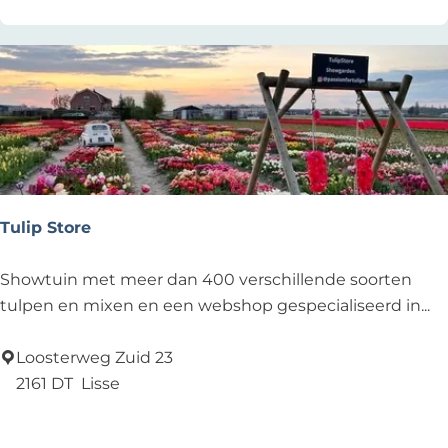
i
j
n
Tulip Store
T
Showtuin met meer dan 400 verschillende soorten
u
tulpen en mixen en een webshop gespecialiseerd in...
l
i
Loosterweg Zuid 23
p
2161 DT
Lisse
S
Voeg toe als favoriet
Voeg toe als favoriet
t