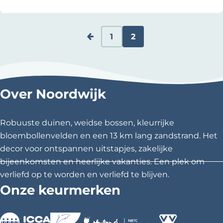
o
r
e
1
2
G
G
H
a
a
u
n
n
i
Over Noordwijk
a
a
d
Robuuste duinen, weidse bossen, kleurrijke
a
a
i
bloembollenvelden en een 13 km lang zandstrand. Het
r
r
g
decor voor ontspannen uitstapjes, zakelijke
bijeenkomsten en heerlijke vakanties. Een plek om
d
p
e
verliefd op te worden en verliefd te blijven.
e
a
p
Onze keurmerken
v
g
a
o
i
g