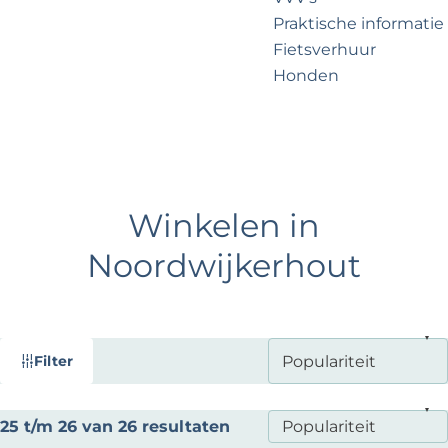
?
e
Praktische informatie
Fietsverhuur
Honden
Voor partners
Zakelijk Noordwijk
Travel Trade
Winkelen in
Noordwijkerhout
W
S
Filter
a
o
t
r
S
25 t/m 26 van 26 resultaten
t
z
o