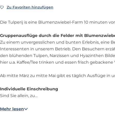
j
i
r
D
m
j
i
Zu Favoriten hinzufügen
Zu Favoriten hinzufügen
i
D
j
e
i
T
e
Die Tulperij is eine Blumenzwiebel-Farm 10 minuten v
u
T
l
u
Gruppenausflüge durch die Felder mit Blumenzwieb
p
l
Zu einem unvergesslichen und bunten Erlebnis, eine 
e
p
Interessenten in unserem Betrieb. Den Besuchern erzäh
r
e
den blühenden Tulpen, Narzissen und Hyazinthen Bilde
i
r
hier u.a. Kaffee/Tee trinken und essen frisch gebackene 
j
i
j
Ab mitte März zu mitte Mai gibt es täglich Ausflüge in u
Individuelle Einschreibung
Sind Sie allein, zu…
Mehr lesen