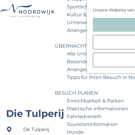
Sportlich & aktiv
Unsere Website ver
Kultur & Museum
G
Unterwegs mit Kindern
e
Arrangements & Angebote
h
e
ÜBERNACHTEN
n
Alle Unterkünfte
S
Besondere Übernachtunge
i
Arrangements & Angebote
e
Tipps für Ihren Besuch in N
z
u
BESUCH PLANEN
r
Erreichbarkeit & Parken
H
Praktische Informationen
Die Tulperij
o
Fahrradverleih
m
Touristeninformation
De Tulperij
e
Hunde