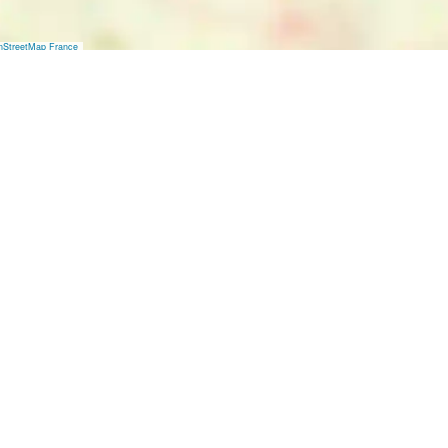
nStreetMap France
3 km lange Sandstrand als Blickfang. Noordwijk bietet 
en. Ein Ort zum Verlieben und zum Verliebt-Sein!