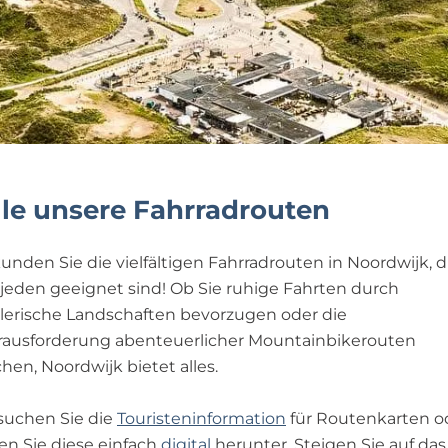
lle unsere Fahrradrouten
unden Sie die vielfältigen Fahrradrouten in Noordwijk, d
 jeden geeignet sind! Ob Sie ruhige Fahrten durch
lerische Landschaften bevorzugen oder die
rausforderung abenteuerlicher Mountainbikerouten
hen, Noordwijk bietet alles.
suchen Sie die
Touristeninformation
für Routenkarten o
en Sie diese einfach
digital
herunter. Steigen Sie auf das