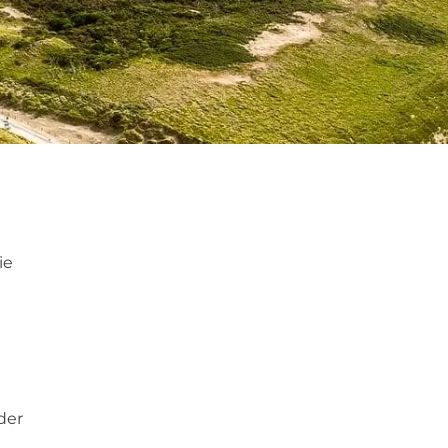
ie
der