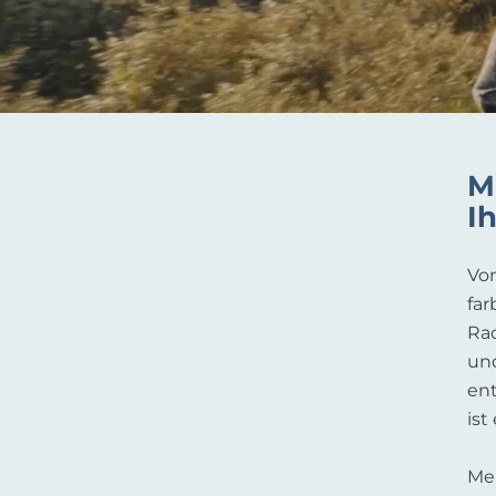
M
I
Vo
fa
Ra
un
ent
ist
Mel