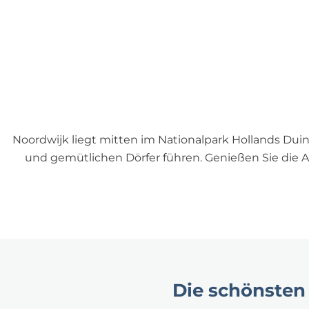
p
a
g
e
Noordwijk liegt mitten im Nationalpark Hollands Dui
und gemütlichen Dörfer führen. Genießen Sie die A
Die schönsten