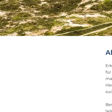
A
Erk
für
ma
He
suc
Be
lad