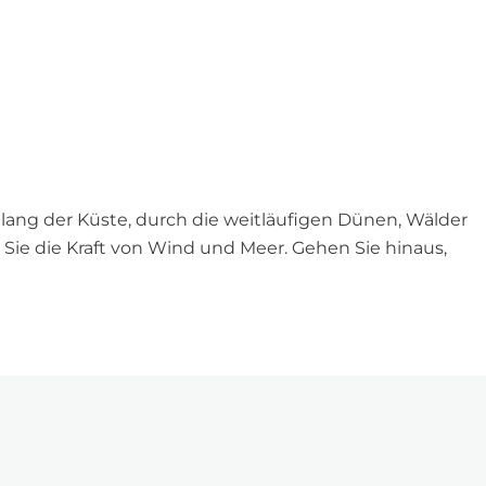
e
r
n
e
h
m
e
n
lang der Küste, durch die weitläufigen Dünen, Wälder
?
Sie die Kraft von Wind und Meer. Gehen Sie hinaus,