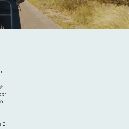
n
jk
der
en
r E-