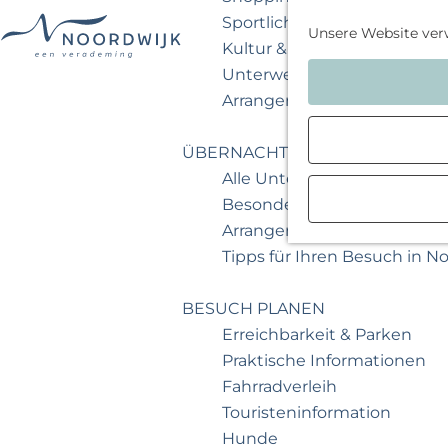
Sportlich & aktiv
Unsere Website ver
Kultur & Museum
G
Unterwegs mit Kindern
e
Arrangements & Angebote
h
e
ÜBERNACHTEN
n
Alle Unterkünfte
S
Besondere Übernachtunge
i
Arrangements & Angebote
e
Tipps für Ihren Besuch in N
z
u
BESUCH PLANEN
r
Erreichbarkeit & Parken
H
Praktische Informationen
o
Fahrradverleih
m
Touristeninformation
e
Hunde