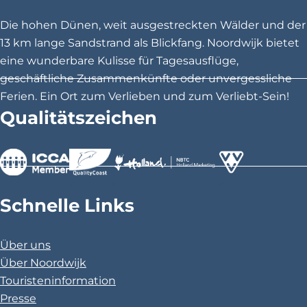
S
S
S
e
e
e
h
Die hohen Dünen, weit ausgestreckten Wälder und der
i
i
i
13 km lange Sandstrand als Blickfang. Noordwijk bietet
a
t
t
t
eine wunderbare Kulisse für Tagesausflüge,
n
e
e
e
geschäftliche Zusammenkünfte oder unvergessliche
t
t
t
Ferien. Ein Ort zum Verlieben und zum Verliebt-Sein!
d
e
e
e
Qualitätszeichen
e
i
i
i
l
l
l
l
e
e
e
n
n
n
>
>
>
a
a
a
Schnelle Links
u
u
u
f
f
f
Über uns
F
X
P
Über Noordwijk
a
i
Touristeninformation
c
n
Presse
e
t