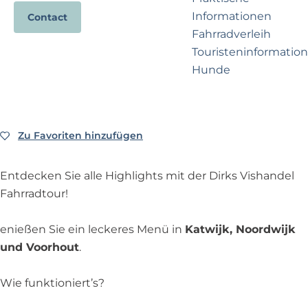
e
p
Informationen
Contact
r
a
Fahrradverleih
n
g
Touristeninformation
e
e
Hunde
h
m
e
Business Noordwijk
n
Travel Trade
Zu Favoriten hinzufügen
Zu Favoriten hinzufügen
?
Entdecken Sie alle Highlights mit der Dirks Vishandel
Fahrradtour!
enießen Sie ein leckeres Menü in
Katwijk, Noordwijk
und Voorhout
.
Wie funktioniert’s?