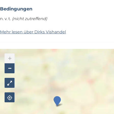
Bedingungen
n. v. t.
(nicht zutreffend)
Mehr lesen über Dirks Vishandel
+
−
D
i