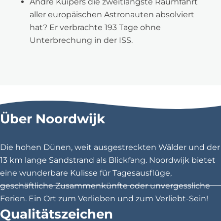
André Kuipers die zweitlängste Raumfahrt
aller europäischen Astronauten absolviert
hat? Er verbrachte 193 Tage ohne
Unterbrechung in der ISS.
Über Noordwijk
Die hohen Dünen, weit ausgestreckten Wälder und der
13 km lange Sandstrand als Blickfang. Noordwijk bietet
eine wunderbare Kulisse für Tagesausflüge,
geschäftliche Zusammenkünfte oder unvergessliche
Ferien. Ein Ort zum Verlieben und zum Verliebt-Sein!
Qualitätszeichen