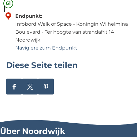
i
o
61
c
e
Endpunkt:
h
n
Infobord Walk of Space - Koningin Wilhelmina
t
s
Boulevard - Ter hoogte van strandafrit 14
k
Noordwijk
e
Navigiere zum Endpunkt
r
k
Diese Seite teilen
D
D
D
i
i
i
e
e
e
s
s
s
e
e
e
Über Noordwijk
S
S
S