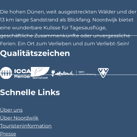
e
e
e
i
i
i
Die hohen Dünen, weit ausgestreckten Wälder und der
t
t
t
13 km lange Sandstrand als Blickfang. Noordwijk bietet
e
e
e
eine wunderbare Kulisse für Tagesausflüge,
t
t
t
geschäftliche Zusammenkünfte oder unvergessliche
e
e
e
Ferien. Ein Ort zum Verlieben und zum Verliebt-Sein!
i
i
i
Qualitätszeichen
l
l
l
e
e
e
n
n
n
a
a
a
>
>
>
u
u
u
Schnelle Links
f
f
f
F
X
P
Über uns
a
i
Über Noordwijk
c
n
Touristeninformation
e
t
Presse
b
e