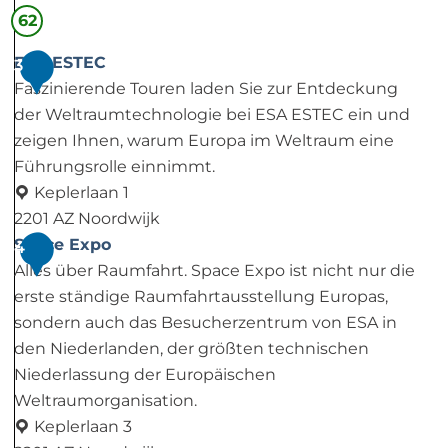
62
e
p
ESA ESTEC
3
e
Faszinierende Touren laden Sie zur Entdeckung
l
der Weltraumtechnologie bei ESA ESTEC ein und
d
zeigen Ihnen, warum Europa im Weltraum eine
u
Führungsrolle einnimmt.
y
Keplerlaan 1
n
2201 AZ Noordwijk
e
E
Space Expo
4
n
S
Alles über Raumfahrt. Space Expo ist nicht nur die
A
erste ständige Raumfahrtausstellung Europas,
E
sondern auch das Besucherzentrum von ESA in
S
den Niederlanden, der größten technischen
T
Niederlassung der Europäischen
E
Weltraumorganisation.
C
Keplerlaan 3