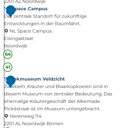
2201 AZ Noordwijk
S
NL Space Campus
5
p
Der zentrale Standort für zukünftige
a
Entwicklungen in der Raumfahrt.
c
NL Space Campus
e
Eisingastraat
E
Noordwijk
x
N
64
p
L
41
o
S
p
Streekmuseum Veldzicht
6
a
Zwiebeln, Kräuter und Blaarkopkoeien sind in
c
diesem Museum von zentraler Bedeutung. Das
e
ehemalige Kräutergeschäft der Alkemade
C
Pickéstraat ist im Museum untergebracht.
a
Herenweg 114
m
2201 AL Noordwijk Binnen
p