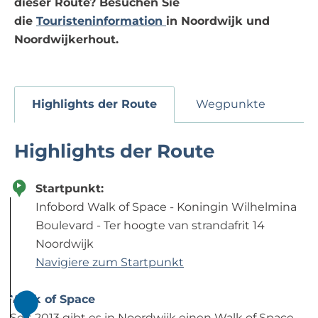
dieser Route? Besuchen Sie
die
Touristeninformation
in Noordwijk und
Noordwijkerhout.
Highlights der Route
Wegpunkte
Highlights der Route
Startpunkt:
Infobord Walk of Space - Koningin Wilhelmina
Boulevard - Ter hoogte van strandafrit 14
Noordwijk
Navigiere zum Startpunkt
Walk of Space
1
Seit 2013 gibt es in Noordwijk einen Walk of Space