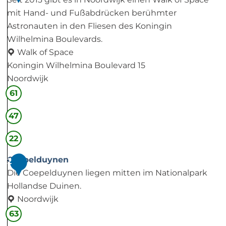
mit Hand- und Fußabdrücken berühmter
Astronauten in den Fliesen des Koningin
Wilhelmina Boulevards.
Walk of Space
Koningin Wilhelmina Boulevard 15
Noordwijk
W
61
a
47
l
k
22
o
f
Coepelduynen
2
S
Die Coepelduynen liegen mitten im Nationalpark
p
Hollandse Duinen.
a
Noordwijk
c
C
63
e
o