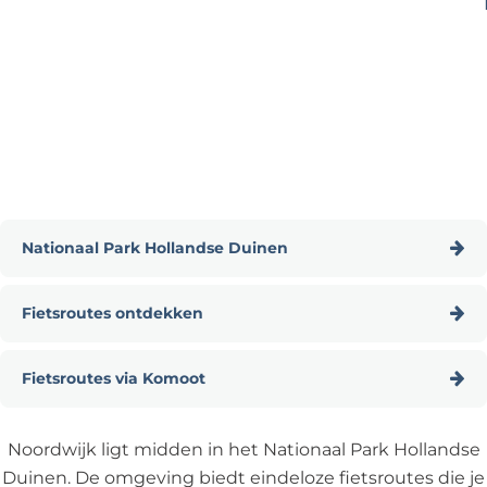
e
Nationaal Park Hollandse Duinen
N
Fietsroutes ontdekken
a
t
F
i
Fietsroutes via Komoot
i
o
e
F
n
t
i
Noordwijk ligt midden in het Nationaal Park Hollandse
a
s
e
Duinen. De omgeving biedt eindeloze fietsroutes die je
a