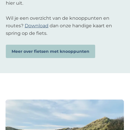
hier uit.
Wil je een overzicht van de knooppunten en
routes?
Download
dan onze handige kaart en
spring op de fiets.
Meer over fietsen met knooppunten
W
a
n
d