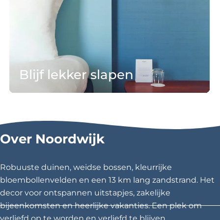
prachtige natuur van Noordwijk.
i
t
j
e
ATB Route Noordwijk
f
l
e
Blijf lekker slapen
k
k
e
Blijf overnachten in een van de vele mooie
r
accommodaties.
s
Over Noordwijk
l
Bekijk alle overnachtingsmogelijkheden
a
p
Robuuste duinen, weidse bossen, kleurrijke
e
bloembollenvelden en een 13 km lang zandstrand. Het
n
decor voor ontspannen uitstapjes, zakelijke
bijeenkomsten en heerlijke vakanties. Een plek om
verliefd op te worden en verliefd te blijven.