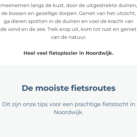
r
t
meenemen langs de kust, door de uitgestrekte duinen,
l
o
s
de bossen en gezellige dorpen. Geniet van het uitzicht,
P
u
r
ga dieren spotten in de duinen en voel de kracht van
a
t
o
de wind en de zee. Trek erop uit, kom tot rust en geniet
r
e
u
van de natuur.
k
s
t
H
o
e
Heel veel fietsplezier in Noordwijk.
o
n
s
l
t
v
l
d
i
a
e
a
De mooiste fietsroutes
n
k
K
d
k
o
s
Dit zijn onze tips voor een prachtige fietstocht in
e
m
e
Noordwijk.
n
o
D
o
u
t
i