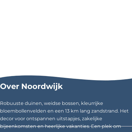
a
a
n
m
e
l
d
e
n
Over Noordwijk
Robuuste duinen, weidse bossen, kleurrijke
bloembollenvelden en een 13 km lang zandstrand. Het
decor voor ontspannen uitstapjes, zakelijke
bijeenkomsten en heerlijke vakanties. Een plek om