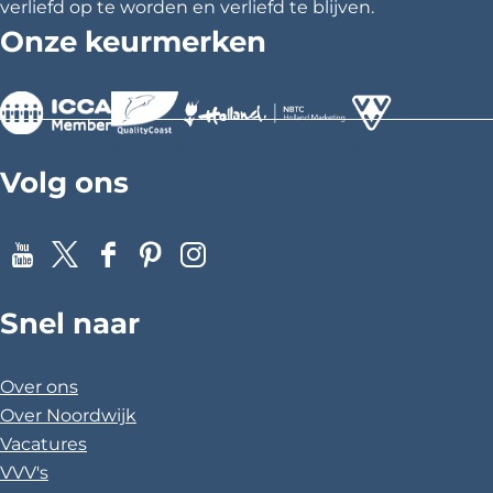
verliefd op te worden en verliefd te blijven.
Onze keurmerken
>
>
>
Volg ons
Y
X
F
P
I
o
a
i
n
Snel naar
u
c
n
s
T
e
t
t
u
b
e
a
Over ons
b
o
r
g
Over Noordwijk
e
o
e
r
Vacatures
k
s
a
VVV's