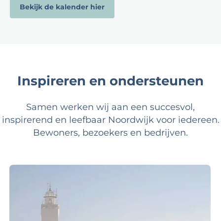
Bekijk de kalender hier
Inspireren en ondersteunen
Samen werken wij aan een succesvol,
inspirerend en leefbaar Noordwijk voor iedereen.
Bewoners, bezoekers en bedrijven.
M
a
r
k