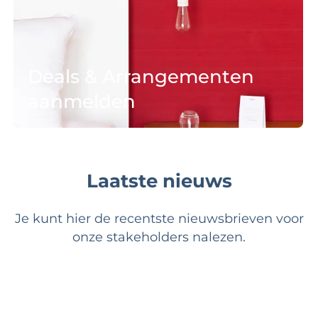
a
n
l
s
&
Deals & Arrangementen
A
aanmelden
r
r
a
Deal/arrangement aanmelden
n
g
Laatste nieuws
e
m
Je kunt hier de recentste nieuwsbrieven voor
e
onze stakeholders nalezen.
n
t
e
n