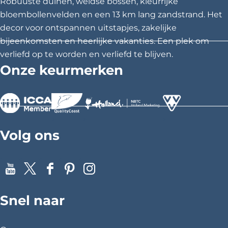
Robuuste duinen, weidse bossen, kleurrijke
bloembollenvelden en een 13 km lang zandstrand. Het
decor voor ontspannen uitstapjes, zakelijke
bijeenkomsten en heerlijke vakanties. Een plek om
verliefd op te worden en verliefd te blijven.
Onze keurmerken
>
>
>
Volg ons
Y
X
F
P
I
o
a
i
n
Snel naar
u
c
n
s
T
e
t
t
u
b
e
a