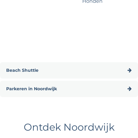
Honden
e
Beach Shuttle
B
Parkeren in Noordwijk
e
a
P
c
a
h
r
S
Ontdek Noordwijk
k
h
e
u