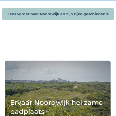
Lees verder over Noordwijk en zijn rijke geschiedenis
E
r
v
a
a
r
Ervaar Noordwijk heilzame
N
badplaats
o