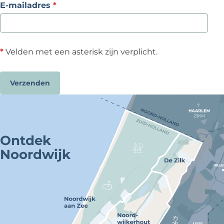
v
E-mailadres
*
e
r
p
*
Velden met een asterisk zijn verplicht.
l
i
c
Verzenden
h
t
Ontdek
Noordwijk