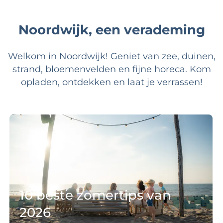
r
t
e
t
Noordwijk, een verademing
n
l
i
e
Welkom in Noordwijk! Geniet van zee, duinen,
n
N
strand, bloemenvelden en fijne horeca. Kom
o
opladen, ontdekken en laat je verrassen!
o
r
1
d
0
w
b
i
e
j
s
k
t
10 beste zomertips van
e
2026
z