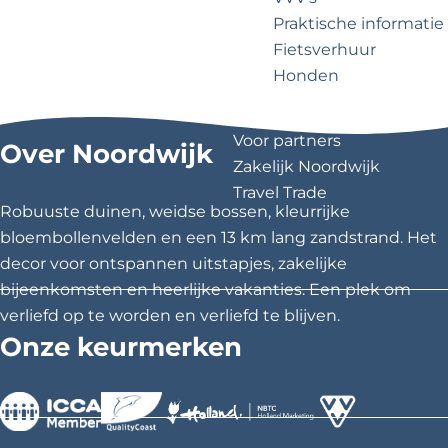
?
e
k
Praktische informatie
o
Fietsverhuur
e
p
Honden
n
z
o
Voor partners
Over Noordwijk
Zakelijk Noordwijk
e
Travel Trade
k
Robuuste duinen, weidse bossen, kleurrijke
bloembollenvelden en een 13 km lang zandstrand. Het
n
decor voor ontspannen uitstapjes, zakelijke
a
bijeenkomsten en heerlijke vakanties. Een plek om
verliefd op te worden en verliefd te blijven.
a
Onze keurmerken
r
.
.
>
>
>