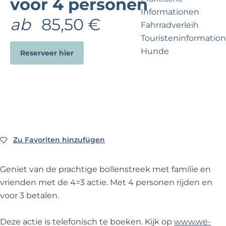
voor 4 personen
e
p
Informationen
r
a
ab
85,50 €
Fahrradverleih
n
g
Touristeninformation
e
e
Hunde
h
Reserveer hier
m
e
Business Noordwijk
n
Travel Trade
?
Zu Favoriten hinzufügen
Zu Favoriten hinzufügen
Geniet van de prachtige bollenstreek met familie en
vrienden met de 4=3 actie. Met 4 personen rijden en
voor 3 betalen.
Deze actie is telefonisch te boeken. Kijk op
www.we-