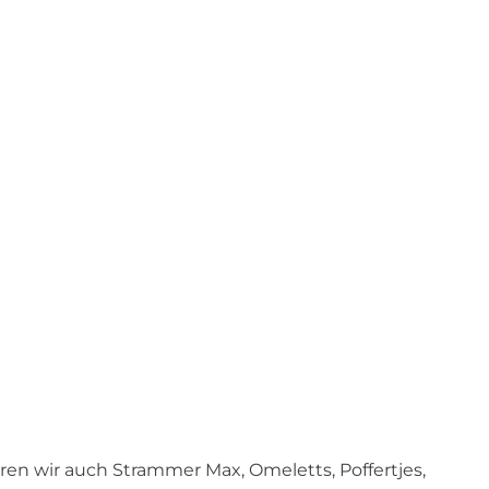
e
r
n
e
h
m
e
n
?
ren wir auch Strammer Max, Omeletts, Poffertjes,