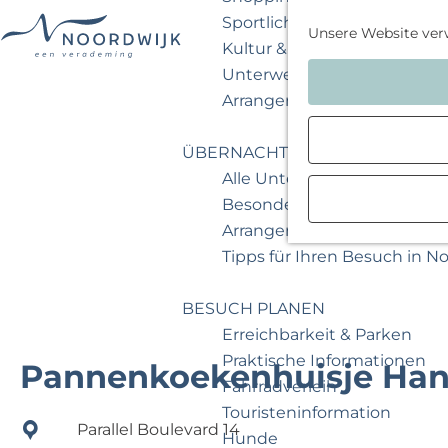
Sportlich & aktiv
Unsere Website ver
Kultur & Museum
G
Unterwegs mit Kindern
e
Arrangements & Angebote
h
e
ÜBERNACHTEN
n
Alle Unterkünfte
S
Besondere Übernachtunge
i
Arrangements & Angebote
e
Tipps für Ihren Besuch in N
z
u
BESUCH PLANEN
r
Erreichbarkeit & Parken
H
Praktische Informationen
Pannenkoekenhuisje Hans
o
Fahrradverleih
m
Touristeninformation
Parallel Boulevard 14
e
Hunde