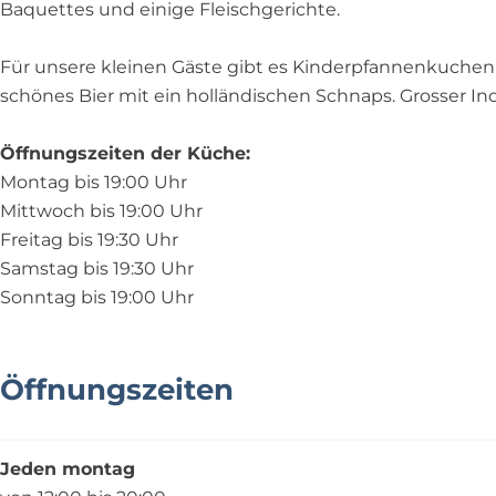
n
u
e
u
Baquettes und einige Fleischgerichte.
h
i
n
i
u
s
h
s
Für unsere kleinen Gäste gibt es Kinderpfannenkuchen
i
j
u
j
schönes Bier mit ein holländischen Schnaps. Grosser Ind
s
e
i
e
j
H
s
H
Öffnungszeiten der Küche:
e
a
j
a
Montag bis 19:00 Uhr
H
n
e
n
Mittwoch bis 19:00 Uhr
a
s
H
s
Freitag bis 19:30 Uhr
n
e
a
e
Samstag bis 19:30 Uhr
s
n
n
n
Sonntag bis 19:00 Uhr
e
G
s
G
n
r
e
r
G
i
n
i
Öffnungszeiten
r
e
G
e
i
t
r
t
e
j
i
j
Jeden montag
t
e
e
e