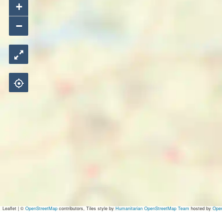
+
−
Leaflet
|
©
OpenStreetMap
contributors, Tiles style by
Humanitarian OpenStreetMap Team
hosted by
Ope