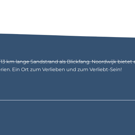
3 km lange Sandstrand als Blickfang. Noordwijk bietet 
en. Ein Ort zum Verlieben und zum Verliebt-Sein!