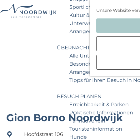
Sportlich & aktiv
Unsere Website ver
Kultur & Museum
G
Unterwegs mit Kindern
e
Arrangements & Angebote
h
e
ÜBERNACHTEN
n
Alle Unterkünfte
S
Besondere Übernachtunge
i
Arrangements & Angebote
e
Tipps für Ihren Besuch in N
z
u
BESUCH PLANEN
r
Erreichbarkeit & Parken
H
Praktische Informationen
Gion Borno Noordwijk
o
Fahrradverleih
m
Touristeninformation
Hoofdstraat 106
e
Hunde