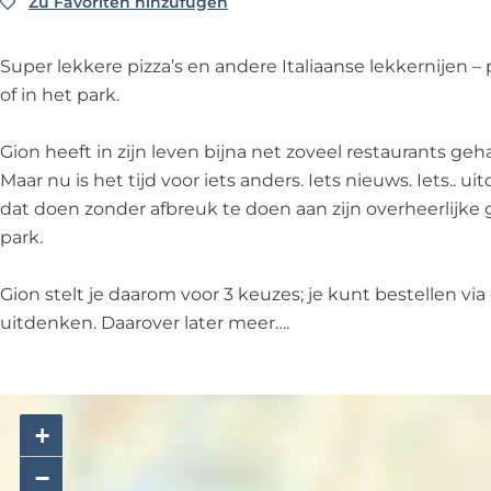
o
o
r
N
d
Zu Favoriten hinzufügen
Zu Favoriten hinzufügen
G
r
o
d
o
w
i
d
r
w
o
i
o
Super lekkere pizza’s en andere Italiaanse lekkernijen – 
w
d
i
r
j
n
of in het park.
i
w
j
d
k
B
j
i
k
w
o
Gion heeft in zijn leven bijna net zoveel restaurants geha
k
j
i
r
Maar nu is het tijd voor iets anders. Iets nieuws. Iets.. u
k
j
n
dat doen zonder afbreuk te doen aan zijn overheerlijke g
k
o
park.
N
o
Gion stelt je daarom voor 3 keuzes; je kunt bestellen via
o
uitdenken. Daarover later meer….
r
d
w
+
i
j
−