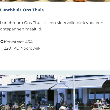
a
a
Lunchhuis Ons Thuis
l
L
Lunchroom Ons Thuis is een sfeervolle plek voor een
u
ontspannen maaltijd.
n
c
Kerkstraat 43A
h
2201 KL
Noordwijk
h
Zu Favoriten hinzufügen
Zu Favoriten hinzufügen
u
i
s
O
n
s
T
h