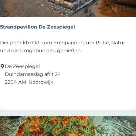
o
e
t
i
Strandpavillon De Zeespiegel
l
l
S
Der perfekte Ort zum Entspannen, um Ruhe, Natur
e
t
und die Umgebung zu genießen.
r
r
a
De Zeespiegel
n
Duindamseslag afrit 24
d
2204 AM
Noordwijk
p
Zu Favoriten hinzufügen
Zu Favoriten hinzufügen
a
v
i
l
l