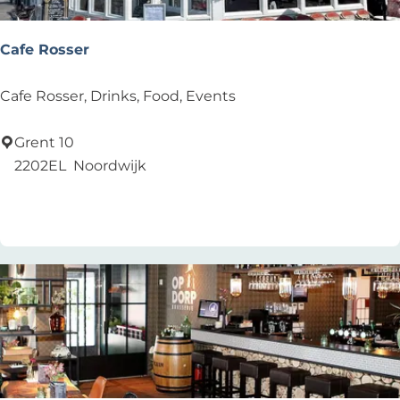
u
i
Cafe Rosser
s
j
C
Cafe Rosser, Drinks, Food, Events
e
a
f
Grent 10
e
2202EL
Noordwijk
R
Zu Favoriten hinzufügen
Zu Favoriten hinzufügen
o
s
s
e
r