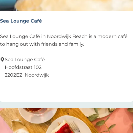
w
y
c
Sea Lounge Café
k
S
Sea Lounge Café in Noordwijk Beach is a modern café
e
to hang out with friends and family.
a
L
Sea Lounge Café
o
Hoofdstraat 102
u
2202EZ
Noordwijk
n
Zu Favoriten hinzufügen
Zu Favoriten hinzufügen
g
e
C
a
f
é