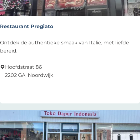
O
p
e
Restaurant Pregiato
n
D
R
Ontdek de authentieke smaak van Italië, met liefde
o
e
bereid.
o
s
r
t
Hoofdstraat 86
s
a
2202 GA
Noordwijk
u
Zu Favoriten hinzufügen
Zu Favoriten hinzufügen
r
a
n
t
P
r
e