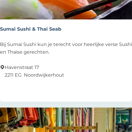
h
u
r
Sumai Sushi & Thai Seab
S
Bij Sumai Sushi kun je terecht voor heerlijke verse Sushi
u
en Thaise gerechten.
m
a
Havenstraat 17
i
2211 EG
Noordwijkerhout
S
Zu Favoriten hinzufügen
Zu Favoriten hinzufügen
u
s
h
i
&
T