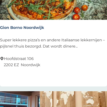
o
n
D
e
Z
Gion Borno Noordwijk
e
e
G
Super lekkere pizza’s en andere Italiaanse lekkernijen –
s
i
pijlsnel thuis bezorgd. Dat wordt dinere...
p
o
i
n
Hoofdstraat 106
e
B
2202 EZ
Noordwijk
g
o
Zu Favoriten hinzufügen
Zu Favoriten hinzufügen
e
r
l
n
o
N
o