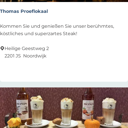
c
o
Thomas Proeflokaal
n
i
T
Kommen Sie und genießen Sie unser berühmtes,
c
h
köstliches und superzartes Steak!
o
m
Heilige Geestweg 2
a
2201 JS
Noordwijk
s
Zu Favoriten hinzufügen
Zu Favoriten hinzufügen
P
r
o
e
f
l
o
k