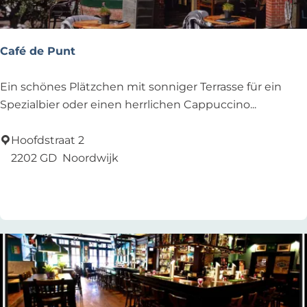
h
B
r
Café de Punt
e
a
C
Ein schönes Plätzchen mit sonniger Terrasse für ein
k
a
Spezialbier oder einen herrlichen Cappuccino...
f
é
Hoofdstraat 2
d
2202 GD
Noordwijk
e
Zu Favoriten hinzufügen
Zu Favoriten hinzufügen
P
u
n
t