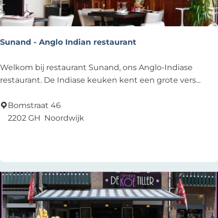
o
n
e
s
Sunand - Anglo Indian restaurant
i
a
S
Welkom bij restaurant Sunand, ons Anglo-Indiase
u
restaurant. De Indiase keuken kent een grote vers...
n
a
Bomstraat 46
n
2202 GH
Noordwijk
d
Zu Favoriten hinzufügen
Zu Favoriten hinzufügen
-
A
n
g
l
o