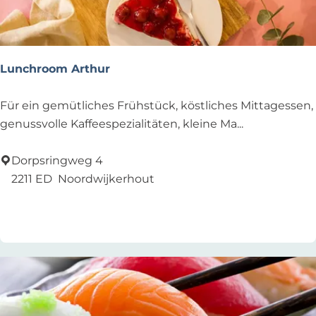
Lunchroom Arthur
L
Für ein gemütliches Frühstück, köstliches Mittagessen,
u
genussvolle Kaffeespezialitäten, kleine Ma...
n
c
Dorpsringweg 4
h
2211 ED
Noordwijkerhout
r
Zu Favoriten hinzufügen
Zu Favoriten hinzufügen
o
o
m
A
r
t