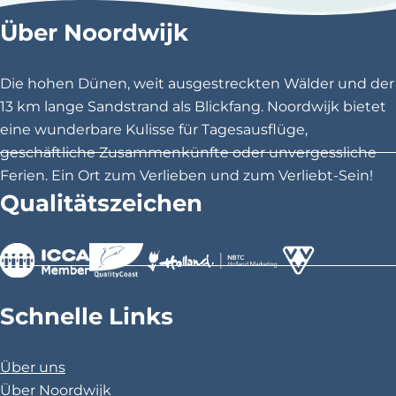
s
h
h
h
t
h
r
Über Noordwijk
t
e
e
e
u
e
n
B
i
Die hohen Dünen, weit ausgestreckten Wälder und der
n
z
z
e
z
ä
e
13 km lange Sandstrand als Blickfang. Noordwijk bietet
S
u
u
l
u
c
r
eine wunderbare Kulisse für Tagesausflüge,
s
geschäftliche Zusammenkünfte oder unvergessliche
i
r
r
l
r
h
p
Ferien. Ein Ort zum Verlieben und zum Verliebt-Sein!
e
S
S
e
S
s
Qualitätszeichen
e
z
z
e
e
S
e
t
i
u
i
i
e
i
e
a
>
>
>
l
r
t
t
i
t
n
Schnelle Links
i
v
e
e
t
e
S
t
ä
o
e
e
Über uns
t
Über Noordwijk
r
i