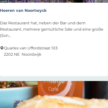
r
a
Heeren van Noortwyck
s
t
H
Das Restaurant hat, neben der Bar und dem
e
Restaurant, mehrere gemütliche Säle und eine große
e
(Son...
r
e
Quarles van Uffordstraat 103
n
2202 NE
Noordwijk
v
Zu Favoriten hinzufügen
Zu Favoriten hinzufügen
a
n
N
o
o
r
t