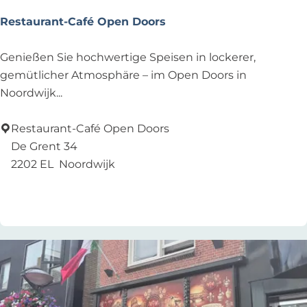
Restaurant-Café Open Doors
R
Genießen Sie hochwertige Speisen in lockerer,
e
gemütlicher Atmosphäre – im Open Doors in
s
Noordwijk...
t
a
Restaurant-Café Open Doors
u
De Grent 34
r
2202 EL
Noordwijk
a
Zu Favoriten hinzufügen
Zu Favoriten hinzufügen
n
t
-
C
a
f
é