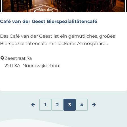
Café van der Geest Bierspezialitätencafé
C
Das Café van der Geest ist ein gemütliches, großes
a
Bierspezialitätencafé mit lockerer Atmosphäre...
f
é
Zeestraat 7a
v
2211 XA
Noordwijkerhout
a
Zu Favoriten hinzufügen
Zu Favoriten hinzufügen
n
d
e
r
1
2
3
4
G
G
G
G
A
G
Z
e
e
e
e
k
e
u
e