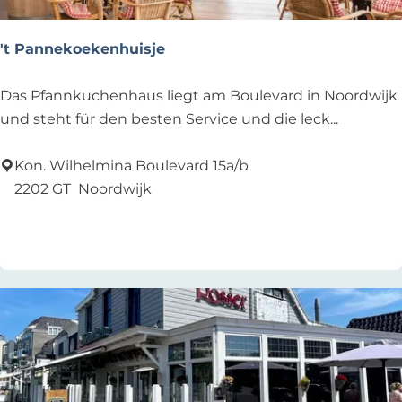
m
i
't Pannekoekenhuisje
g
l
'
Das Pfannkuchenhaus liegt am Boulevard in Noordwijk
i
t
und steht für den besten Service und die leck...
a
P
a
Kon. Wilhelmina Boulevard 15a/b
n
2202 GT
Noordwijk
n
Zu Favoriten hinzufügen
Zu Favoriten hinzufügen
e
k
o
e
k
e
n
h