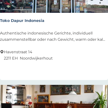
g
i
a
Toko Dapur Indonesia
t
o
T
Authentische indonesische Gerichte, individuell
o
zusammenstellbar oder nach Gewicht, warm oder kal...
k
o
Havenstraat 14
D
2211 EH
Noordwijkerhout
a
Zu Favoriten hinzufügen
Zu Favoriten hinzufügen
p
u
r
I
n
d