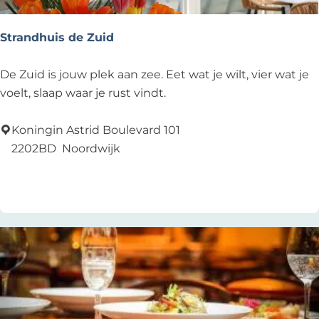
s
e
a
t
n
c
Strandhuis de Zuid
d
n
h
u
a
:
S
De Zuid is jouw plek aan zee. Eet wat je wilt, vier wat je
c
u
t
voelt, slaap waar je rust vindt.
h
n
r
:
t
a
Koningin Astrid Boulevard 101
e
n
2202BD
Noordwijk
r
d
Zu Favoriten hinzufügen
Zu Favoriten hinzufügen
n
h
e
u
h
i
m
s
d
e
e
n
Z
?
u