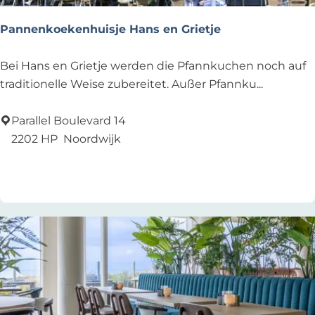
u
i
Pannenkoekenhuisje Hans en Grietje
s
P
Bei Hans en Grietje werden die Pfannkuchen noch auf
a
traditionelle Weise zubereitet. Außer Pfannku...
n
n
Parallel Boulevard 14
e
2202 HP
Noordwijk
n
Zu Favoriten hinzufügen
Zu Favoriten hinzufügen
k
o
e
k
e
n
h
u