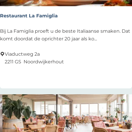
i
d
Restaurant La Famiglia
R
Bij La Famiglia proeft u de beste Italiaanse smaken. Dat
e
komt doordat de oprichter 20 jaar als ko...
s
t
Viaductweg 2a
a
2211 GS
Noordwijkerhout
u
Zu Favoriten hinzufügen
Zu Favoriten hinzufügen
r
a
n
t
L
a
F
a