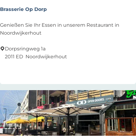
Brasserie Op Dorp
B
Genießen Sie Ihr Essen in unserem Restaurant in
r
Noordwijkerhout
a
s
Dorpsringweg 1a
s
2011 ED
Noordwijkerhout
e
Zu Favoriten hinzufügen
Zu Favoriten hinzufügen
r
i
e
O
p
D
o
r
p