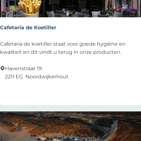
I
n
d
i
Cafetaria de Koetiller
a
n
C
Cafetaria de koetiller staat voor goede hygiëne en
r
a
kwaliteit en dit vindt u terug in onze producten.
e
f
s
e
Havenstraat 19
t
t
2211 EG
Noordwijkerhout
a
a
Zu Favoriten hinzufügen
Zu Favoriten hinzufügen
u
r
r
i
a
a
n
d
t
e
K