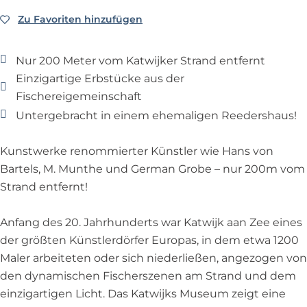
s
u
e
M
u
m
K
e
s
u
u
m
Zu Favoriten hinzufügen
Zu Favoriten hinzufügen
K
a
u
e
m
s
a
t
m
u
e
t
w
Nur 200 Meter vom Katwijker Strand entfernt
m
u
w
i
Einzigartige Erbstücke aus der
m
i
j
Fischereigemeinschaft
j
k
Untergebracht in einem ehemaligen Reedershaus!
k
s
s
M
Kunstwerke renommierter Künstler wie Hans von
M
u
Bartels, M. Munthe und German Grobe – nur 200m vom
u
s
Strand entfernt!
s
e
e
u
Anfang des 20. Jahrhunderts war Katwijk aan Zee eines
u
m
der größten Künstlerdörfer Europas, in dem etwa 1200
m
Maler arbeiteten oder sich niederließen, angezogen von
den dynamischen Fischerszenen am Strand und dem
einzigartigen Licht. Das Katwijks Museum zeigt eine