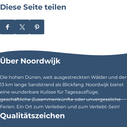
Diese Seite teilen
D
D
D
i
i
i
e
e
e
s
s
s
Über Noordwijk
e
e
e
S
S
S
e
e
e
Die hohen Dünen, weit ausgestreckten Wälder und der
i
i
i
13 km lange Sandstrand als Blickfang. Noordwijk bietet
t
t
t
eine wunderbare Kulisse für Tagesausflüge,
e
e
e
geschäftliche Zusammenkünfte oder unvergessliche
t
t
t
Ferien. Ein Ort zum Verlieben und zum Verliebt-Sein!
e
e
e
Qualitätszeichen
i
i
i
l
l
l