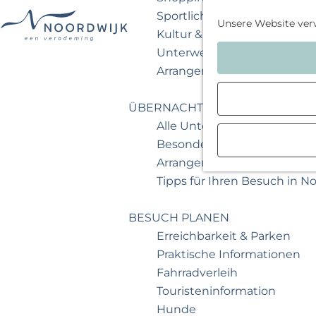
Sportlich & aktiv
Unsere Website ver
Kultur & Museum
G
Unterwegs mit Kindern
e
Arrangements & Angebote
h
e
ÜBERNACHTEN
n
Alle Unterkünfte
S
Besondere Übernachtunge
i
Arrangements & Angebote
e
Tipps für Ihren Besuch in N
z
u
BESUCH PLANEN
r
Erreichbarkeit & Parken
H
Praktische Informationen
o
Fahrradverleih
m
Touristeninformation
e
Hunde