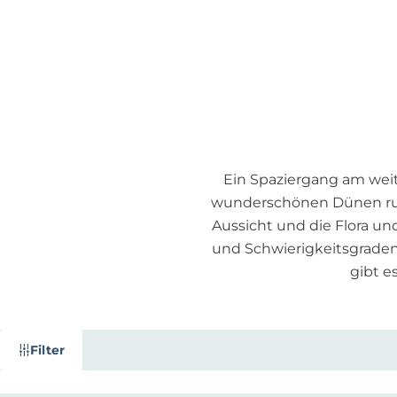
p
a
g
e
Ein Spaziergang am weit
wunderschönen Dünen run
Aussicht und die Flora u
und Schwierigkeitsgraden.
gibt e
W
S
Filter
a
o
s
r