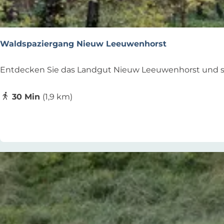
o
r
d
Waldspaziergang Nieuw Leeuwenhorst
w
i
W
Entdecken Sie das Landgut Nieuw Leeuwenhorst und sei
j
a
k
l
30 Min
(1,9 km)
-
d
Zu Favoriten hinzufügen
Zu Favoriten hinzufügen
D
s
i
p
e
a
R
z
o
i
u
e
t
r
e
g