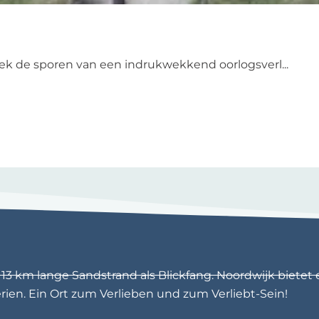
k de sporen van een indrukwekkend oorlogsverl...
3 km lange Sandstrand als Blickfang. Noordwijk bietet 
en. Ein Ort zum Verlieben und zum Verliebt-Sein!