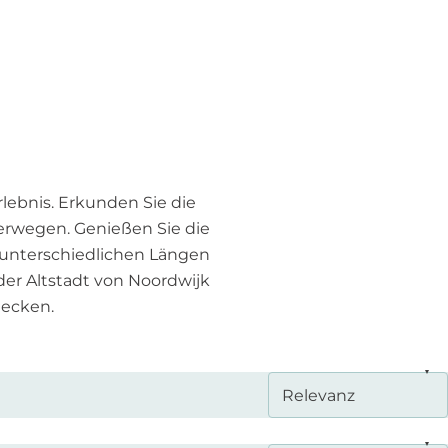
e
r
n
e
h
m
e
n
lebnis. Erkunden Sie die
?
rwegen. Genießen Sie die
 unterschiedlichen Längen
der Altstadt von Noordwijk
decken.