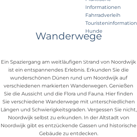
e
p
Informationen
r
a
Fahrradverleih
n
g
Touristeninformation
e
e
Hunde
h
Wanderwege
m
e
Business Noordwijk
n
Travel Trade
Ein Spaziergang am weitläufigen Strand von Noordwijk
?
ist ein entspannendes Erlebnis. Erkunden Sie die
wunderschönen Dünen rund um Noordwijk auf
verschiedenen markierten Wanderwegen. Genießen
Sie die Aussicht und die Flora und Fauna. Hier finden
Sie verschiedene Wanderwege mit unterschiedlichen
Längen und Schwierigkeitsgraden. Vergessen Sie nicht,
Noordwijk selbst zu erkunden. In der Altstadt von
Noordwijk gibt es entzückende Gassen und historische
Gebäude zu entdecken.