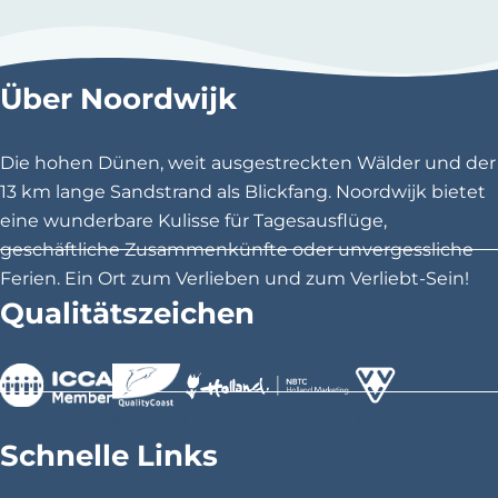
e
b
l
o
d
s
Über Noordwijk
r
b
o
e
u
Die hohen Dünen, weit ausgestreckten Wälder und der
h
t
13 km lange Sandstrand als Blickfang. Noordwijk bietet
e
e
eine wunderbare Kulisse für Tagesausflüge,
e
-
geschäftliche Zusammenkünfte oder unvergessliche
r
S
Ferien. Ein Ort zum Verlieben und zum Verliebt-Sein!
t
Qualitätszeichen
a
a
t
s
>
>
>
b
Schnelle Links
o
s