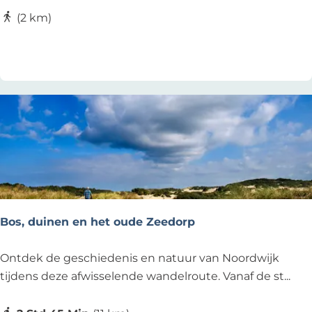
r
e
(2 km)
o
f
Zu Favoriten hinzufügen
Zu Favoriten hinzufügen
u
e
t
r
e
r
o
u
t
e
-
S
t
Bos, duinen en het oude Zeedorp
a
a
B
Ontdek de geschiedenis en natuur van Noordwijk
t
o
tijdens deze afwisselende wandelroute. Vanaf de st...
s
s
b
,