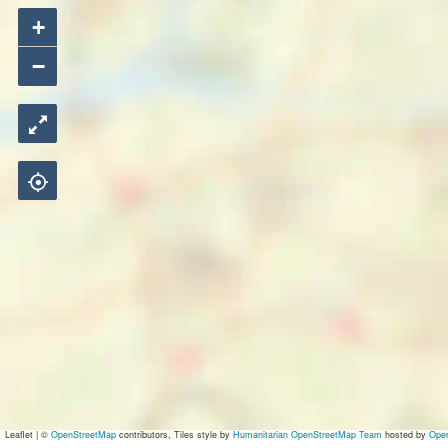
+
−
Leaflet
|
©
OpenStreetMap
contributors, Tiles style by
Humanitarian OpenStreetMap Team
hosted by
Ope