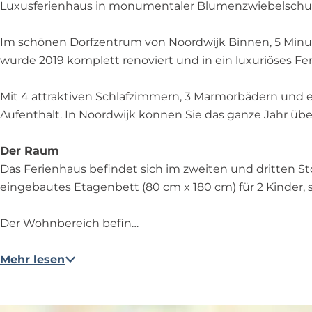
w
d
j
i
Luxusferienhaus in monumentaler Blumenzwiebelschup
i
w
k
p
j
i
a
Im schönen Dorfzentrum von Noordwijk Binnen, 5 Minut
k
j
N
wurde 2019 komplett renoviert und in ein luxuriöses Fe
k
o
o
Mit 4 attraktiven Schlafzimmern, 3 Marmorbädern und
r
Aufenthalt. In Noordwijk können Sie das ganze Jahr üb
d
w
Der Raum
i
Das Ferienhaus befindet sich im zweiten und dritten St
j
eingebautes Etagenbett (80 cm x 180 cm) für 2 Kinder,
k
Der Wohnbereich befin…
Mehr lesen