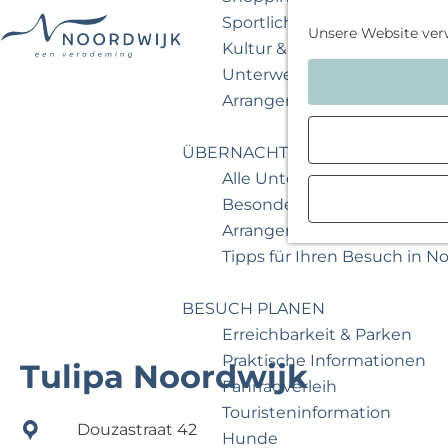
Sportlich & aktiv
Unsere Website ver
Kultur & Museum
G
Unterwegs mit Kindern
e
Arrangements & Angebote
h
e
ÜBERNACHTEN
n
Alle Unterkünfte
S
Besondere Übernachtunge
i
Arrangements & Angebote
e
Tipps für Ihren Besuch in N
z
u
BESUCH PLANEN
r
Erreichbarkeit & Parken
H
Praktische Informationen
Tulipa Noordwijk
o
Fahrradverleih
m
Touristeninformation
Douzastraat 42
e
Hunde