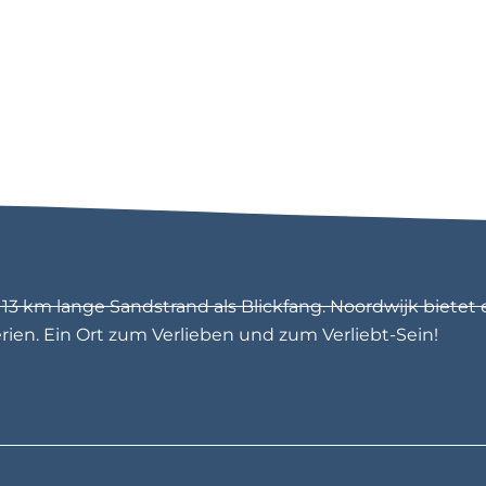
3 km lange Sandstrand als Blickfang. Noordwijk bietet 
en. Ein Ort zum Verlieben und zum Verliebt-Sein!