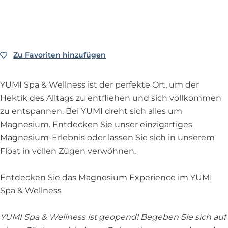
&
a
W
p
e
g
o
W
&
e
a
l
r
o
e
W
l
&
l
a
k
l
e
l
W
n
m
Y
l
l
n
e
e
Zu Favoriten hinzufügen
Zu Favoriten hinzufügen
Y
U
n
l
e
l
s
U
M
e
n
s
l
s
M
I
YUMI Spa & Wellness ist der perfekte Ort, um der
s
e
s
n
|
I
S
Hektik des Alltags zu entfliehen und sich vollkommen
s
s
|
e
V
S
p
zu entspannen. Bei YUMI dreht sich alles um
|
s
V
s
a
p
a
Magnesium. Entdecken Sie unser einzigartiges
V
|
a
s
n
a
&
Magnesium-Erlebnis oder lassen Sie sich in unserem
a
V
n
|
d
&
W
Float in vollen Zügen verwöhnen.
n
a
d
V
e
W
e
d
n
e
a
r
e
l
Entdecken Sie das Magnesium Experience im YUMI
e
d
r
n
V
l
l
Spa & Wellness
r
e
V
d
a
l
n
V
r
a
e
l
n
e
YUMI Spa & Wellness ist geopend! Begeben Sie sich auf
a
V
l
r
k