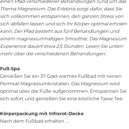
e
s
einen Pfad verschiedener Behandlungen rund um das
l
a
k
V
P
s
s
Thema Magnesium. Das Erlebnis sorgt dafür, dass Sie
k
l
P
a
a
s
|
sich vollkommen entspannen, den ganzen Stress von
P
k
a
l
l
|
V
sich abfallen lassen und sich Ihr Körper optimal erholen
a
P
l
k
a
V
a
kann. Der Pfad besteht aus fünf Behandlungen und
l
a
a
P
c
a
n
einem magnesiumhaltigen Smoothie. Das Magnesium
a
l
c
a
e
n
d
Experience dauert etwa 2,5 Stunden. Lesen Sie unten
c
a
e
l
H
d
e
mehr über die verschiedenen Behandlungen.
e
c
H
a
o
e
r
H
e
o
c
t
r
V
Fuß-Spa
o
H
t
e
e
V
a
Genießen Sie ein 37 Grad warmes Fußbad mit reinen
t
o
e
H
l
a
l
Permsal-Magnesiumkristallen. Das Magnesium wird
e
t
l
o
N
l
k
optimal über die Füße aufgenommen. Entspannen Sie
l
e
N
t
o
k
P
sich sofort und genießen Sie eine köstliche Tasse Tee.
N
l
o
e
o
P
a
o
N
o
l
r
a
l
Körperpackung mit Infrarot-Decke
o
o
r
N
d
l
a
Nach dem Fußbad erhalten …
r
o
d
o
w
a
c