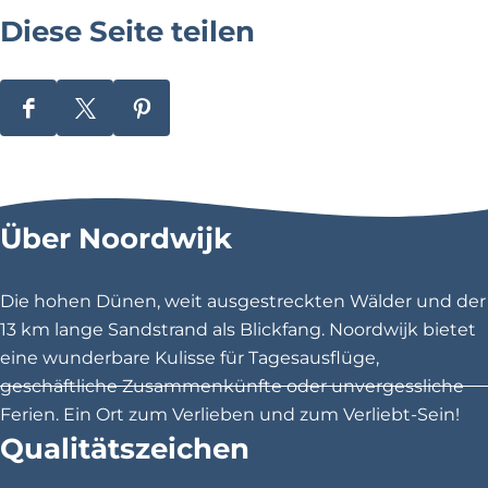
|
Diese Seite teilen
V
a
n
d
e
D
D
D
r
i
i
i
V
a
e
e
e
l
s
s
s
k
Über Noordwijk
P
e
e
e
a
S
S
S
l
e
e
e
a
Die hohen Dünen, weit ausgestreckten Wälder und der
c
i
i
i
13 km lange Sandstrand als Blickfang. Noordwijk bietet
e
t
t
t
H
eine wunderbare Kulisse für Tagesausflüge,
o
e
e
e
geschäftliche Zusammenkünfte oder unvergessliche
t
t
t
t
e
Ferien. Ein Ort zum Verlieben und zum Verliebt-Sein!
l
e
e
e
Qualitätszeichen
N
i
i
i
o
o