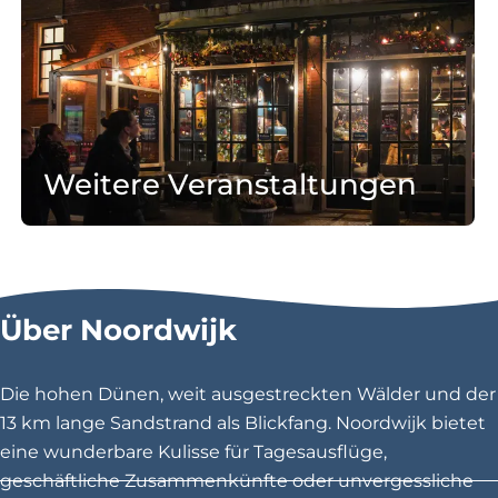
e
W
i
i
t
n
e
t
r
e
e
r
Weitere Veranstaltungen
V
e
e
n
r
t
Den Eventkalender ansehen
a
d
n
e
Über Noordwijk
s
c
t
k
a
e
Die hohen Dünen, weit ausgestreckten Wälder und der
l
n
13 km lange Sandstrand als Blickfang. Noordwijk bietet
t
eine wunderbare Kulisse für Tagesausflüge,
u
geschäftliche Zusammenkünfte oder unvergessliche