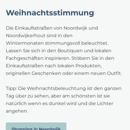
c
Weihnachtsstimmung
h
t
Die Einkaufsstraßen von Noordwijk und
e
Noordwijkerhout sind in den
r
Wintermonaten stimmungsvoll beleuchtet.
i
Lassen Sie sich in den Boutiquen und lokalen
j
Fachgeschäften inspirieren. Stöbern Sie in den
N
Einkaufsstraßen nach lokalen Produkten,
o
originellen Geschenken oder einem neuen Outfit.
o
r
Tipp: Die Weihnachtsbeleuchtung ist den ganzen
d
Tag über zu sehen, aber am schönsten ist sie
w
natürlich wenn es dunkel wird und die Lichter
i
angehen.
j
k
Shopping in Noordwijk