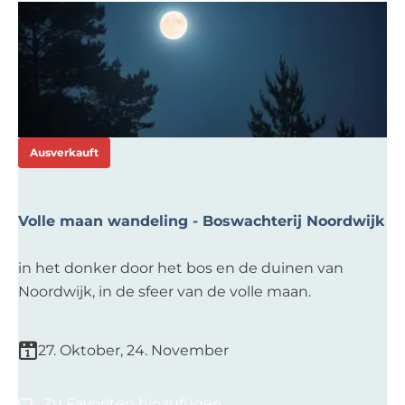
Ausverkauft
Volle maan wandeling - Boswachterij Noordwijk
V
in het donker door het bos en de duinen van
o
Noordwijk, in de sfeer van de volle maan.
l
l
27. Oktober, 24. November
e
m
Zu Favoriten hinzufügen
Zu Favoriten hinzufügen