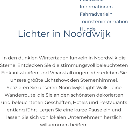
e
p
Informationen
r
a
Fahrradverleih
n
g
Touristeninformation
e
e
Hunde
h
Lichter in Noordwijk
m
e
Business Noordwijk
n
Travel Trade
In den dunklen Wintertagen funkeln in Noordwijk die
?
Sterne. Entdecken Sie die stimmungsvoll beleuchteten
Einkaufsstraßen und Veranstaltungen oder erleben Sie
unsere größte Lichtshow: den Sternenhimmel.
Spazieren Sie unseren Noordwijk Light Walk - eine
Wanderroute, die Sie an den schönsten dekorierten
und beleuchteten Geschäften, Hotels und Restaurants
entlang führt. Legen Sie eine kurze Pause ein und
lassen Sie sich von lokalen Unternehmern herzlich
willkommen heißen.