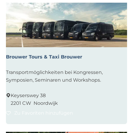
Brouwer Tours & Taxi Brouwer
B
Transportmöglichkeiten bei Kongressen,
r
Symposien, Seminaren und Workshops.
o
u
Keyserswey 38
w
2201 CW
Noordwijk
e
Zu Favoriten hinzufügen
Zu Favoriten hinzufügen
r
T