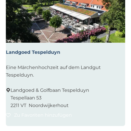
o
u
r
s
&
T
a
Landgoed Tespelduyn
x
i
L
Eine Märchenhochzeit auf dem Landgut
B
a
Tespelduyn.
r
n
o
d
Landgoed & Golfbaan Tespelduyn
u
g
Tespellaan 53
w
o
2211 VT
Noordwijkerhout
e
e
r
Zu Favoriten hinzufügen
Zu Favoriten hinzufügen
d
T