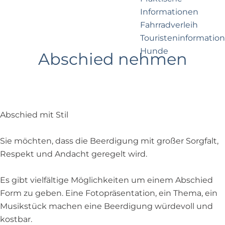
e
p
Informationen
r
a
Fahrradverleih
n
g
Touristeninformation
e
e
Hunde
h
Abschied nehmen
m
e
Business Noordwijk
n
Travel Trade
?
Abschied mit Stil
Sie möchten, dass die Beerdigung mit großer Sorgfalt,
Respekt und Andacht geregelt wird.
Es gibt vielfältige Möglichkeiten um einem Abschied
Form zu geben. Eine Fotopräsentation, ein Thema, ein
Musikstück machen eine Beerdigung würdevoll und
kostbar.