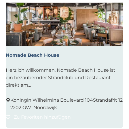
e
s
p
e
l
d
u
Nomade Beach House
y
n
N
Herzlich willkommen. Nomade Beach House ist
o
ein bezaubernder Strandclub und Restaurant
m
direkt am...
a
d
Koningin Wilhelmina Boulevard 104Strandafrit 12
e
2202 GW
Noordwijk
B
Zu Favoriten hinzufügen
Zu Favoriten hinzufügen
e