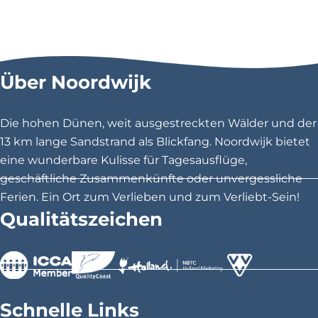
a
c
h
H
o
Über Noordwijk
u
s
Die hohen Dünen, weit ausgestreckten Wälder und der
e
13 km lange Sandstrand als Blickfang. Noordwijk bietet
eine wunderbare Kulisse für Tagesausflüge,
geschäftliche Zusammenkünfte oder unvergessliche
Ferien. Ein Ort zum Verlieben und zum Verliebt-Sein!
Qualitätszeichen
>
>
>
Schnelle Links