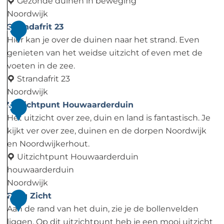
g
t
a
Gezonde duinen in beweging
2
s
Noordwijk
3
s
G
Strandafrit 23
5
N
o
e
Hier kan je over de duinen naar het strand. Even
o
P
z
genieten van het weidse uitzicht of even met de
o
l
o
voeten in de zee.
r
a
n
Strandafrit 23
d
t
d
Noordwijk
w
f
e
S
Uitzichtpunt Houwaarderduin
6
i
o
D
t
Het uitzicht over zee, duin en land is fantastisch. Je
j
r
u
r
kijkt ver over zee, duinen en de dorpen Noordwijk
k
m
i
a
en Noordwijkerhout.
-
n
n
Uitzichtpunt Houwaarderduin
u
e
d
houwaarderduin
i
n
a
Noordwijk
t
i
f
U
Burg Zicht
7
k
n
r
i
Aan de rand van het duin, zie je de bollenvelden
i
B
i
t
liggen. Op dit uitzichtpunt heb je een mooi uitzicht