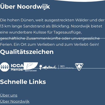
i
e
Über Noordwijk
S
S
S
n
r
e
e
e
'
d
i
i
i
Die hohen Dünen, weit ausgestreckten Wälder und der
u
t
t
t
13 km lange Sandstrand als Blickfang. Noordwijk bietet
i
e
e
e
eine wunderbare Kulisse für Tagesausflüge,
n
t
t
t
geschäftliche Zusammenkünfte oder unvergessliche
e
e
e
Ferien. Ein Ort zum Verlieben und zum Verliebt-Sein!
i
i
i
Qualitätszeichen
l
l
l
e
e
e
n
n
n
a
a
a
>
>
>
u
u
u
Schnelle Links
f
f
f
F
X
P
Über uns
a
i
Über Noordwijk
c
n