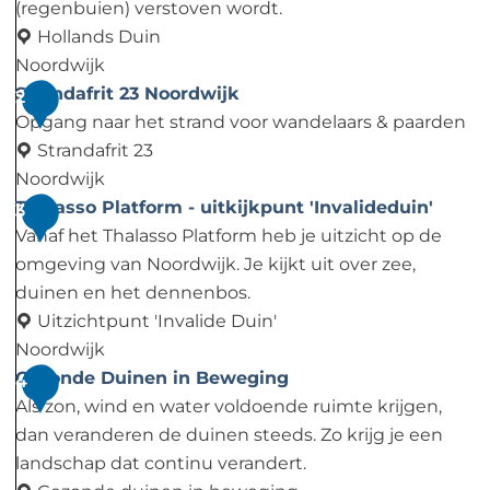
(regenbuien) verstoven wordt.
Hollands Duin
Noordwijk
Z
Strandafrit 23 Noordwijk
2
a
Opgang naar het strand voor wandelaars & paarden
n
Strandafrit 23
d
Noordwijk
v
S
Thalasso Platform - uitkijkpunt 'Invalideduin'
3
e
t
Vanaf het Thalasso Platform heb je uitzicht op de
r
r
omgeving van Noordwijk. Je kijkt uit over zee,
s
a
duinen en het dennenbos.
t
n
Uitzichtpunt 'Invalide Duin'
u
d
Noordwijk
i
a
T
Gezonde Duinen in Beweging
4
v
f
h
Als zon, wind en water voldoende ruimte krijgen,
i
r
a
dan veranderen de duinen steeds. Zo krijg je een
n
i
l
landschap dat continu verandert.