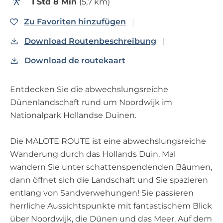
1 Std 8 Min
(5,7 km)
p
a
Zu Favoriten hinzufüge
Zu Favoriten hinzufügen
g
Download Routenbeschreibung
e
Download de routekaart
Entdecken Sie die abwechslungsreiche
Dünenlandschaft rund um Noordwijk im
Nationalpark Hollandse Duinen.
Die MALOTE ROUTE ist eine abwechslungsreiche
Wanderung durch das Hollands Duin. Mal
wandern Sie unter schattenspendenden Bäumen,
dann öffnet sich die Landschaft und Sie spazieren
entlang von Sandverwehungen! Sie passieren
herrliche Aussichtspunkte mit fantastischem Blick
über Noordwijk, die Dünen und das Meer. Auf dem