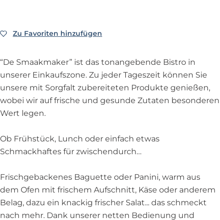
D
m
e
o
S
k
a
e
D
S
m
m
L
m
S
e
m
D
a
Zu Favoriten hinzufügen
Zu Favoriten hinzufügen
u
L
m
S
a
e
a
n
u
a
m
a
S
k
c
n
“De Smaakmaker” ist das tonangebende Bistro in
a
a
k
m
m
h
c
unserer Einkaufszone. Zu jeder Tageszeit können Sie
k
a
m
a
a
r
h
unsere mit Sorgfalt zubereiteten Produkte genießen,
m
k
a
a
k
o
r
wobei wir auf frische und gesunde Zutaten besonderen
a
m
k
k
e
o
o
Wert legen.
k
a
e
m
r
m
o
e
k
r
a
D
m
Ob Frühstück, Lunch oder einfach etwas
r
e
k
e
D
Schmackhaftes für zwischendurch…
r
e
S
e
r
m
S
Frischgebackenes Baguette oder Panini, warm aus
a
m
dem Ofen mit frischem Aufschnitt, Käse oder anderem
a
a
Belag, dazu ein knackig frischer Salat... das schmeckt
k
a
nach mehr. Dank unserer netten Bedienung und