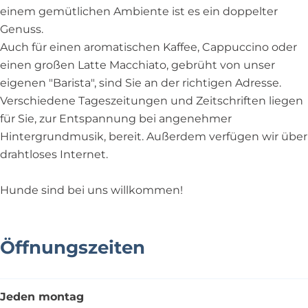
m
k
einem gemütlichen Ambiente ist es ein doppelter
a
m
Genuss.
k
a
Auch für einen aromatischen Kaffee, Cappuccino oder
e
k
einen großen Latte Macchiato, gebrüht von unser
r
e
eigenen "Barista", sind Sie an der richtigen Adresse.
r
Verschiedene Tageszeitungen und Zeitschriften liegen
für Sie, zur Entspannung bei angenehmer
Hintergrundmusik, bereit. Außerdem verfügen wir über
drahtloses Internet.
Hunde sind bei uns willkommen!
Öffnungszeiten
Jeden montag