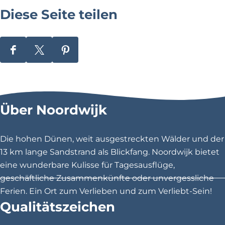
m
Diese Seite teilen
a
k
e
r
D
D
D
i
i
i
e
e
e
s
s
s
Über Noordwijk
e
e
e
S
S
S
e
e
e
Die hohen Dünen, weit ausgestreckten Wälder und der
i
i
i
13 km lange Sandstrand als Blickfang. Noordwijk bietet
t
t
t
eine wunderbare Kulisse für Tagesausflüge,
e
e
e
geschäftliche Zusammenkünfte oder unvergessliche
t
t
t
Ferien. Ein Ort zum Verlieben und zum Verliebt-Sein!
e
e
e
Qualitätszeichen
i
i
i