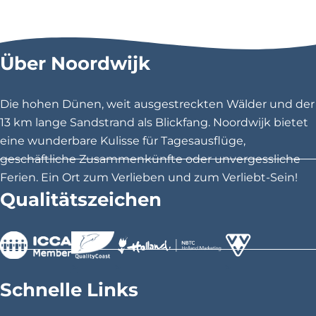
i
i
i
e
e
e
s
s
s
Über Noordwijk
e
e
e
S
S
S
e
e
e
Die hohen Dünen, weit ausgestreckten Wälder und der
i
i
i
13 km lange Sandstrand als Blickfang. Noordwijk bietet
t
t
t
eine wunderbare Kulisse für Tagesausflüge,
e
e
e
geschäftliche Zusammenkünfte oder unvergessliche
t
t
t
Ferien. Ein Ort zum Verlieben und zum Verliebt-Sein!
e
e
e
Qualitätszeichen
i
i
i
l
l
l
e
e
e
n
n
n
>
>
>
a
a
a
Schnelle Links
u
u
u