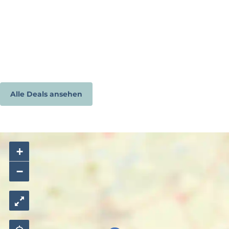
Alle Deals ansehen
+
−