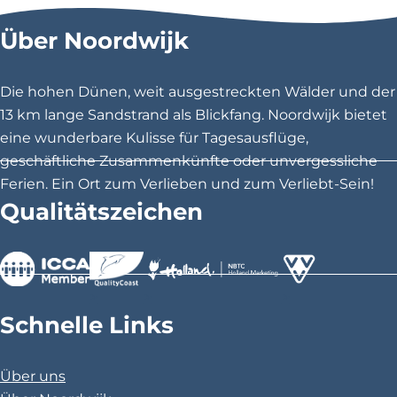
s
s
s
Über Noordwijk
e
e
e
S
S
S
e
e
e
Die hohen Dünen, weit ausgestreckten Wälder und der
i
i
i
13 km lange Sandstrand als Blickfang. Noordwijk bietet
t
t
t
eine wunderbare Kulisse für Tagesausflüge,
e
e
e
geschäftliche Zusammenkünfte oder unvergessliche
t
t
t
Ferien. Ein Ort zum Verlieben und zum Verliebt-Sein!
e
e
e
Qualitätszeichen
i
i
i
l
l
l
e
e
e
n
n
n
>
>
>
a
a
a
Schnelle Links
u
u
u
f
f
f
Über uns
F
X
P