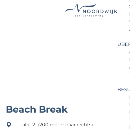
G
e
h
e
ÜBE
n
S
i
e
z
u
BES
r
H
Beach Break
o
m
afrit 21 (200 meter naar rechts)
e