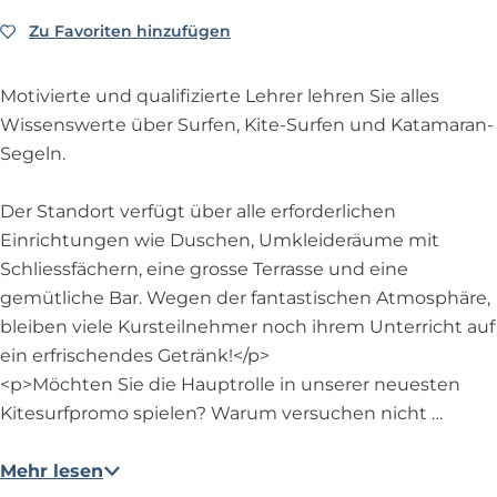
k
a
B
k
Zu Favoriten hinzufügen
Zu Favoriten hinzufügen
e
a
c
Motivierte und qualifizierte Lehrer lehren Sie alles
h
Wissenswerte über Surfen, Kite-Surfen und Katamaran-
B
Segeln.
r
e
Der Standort verfügt über alle erforderlichen
a
Einrichtungen wie Duschen, Umkleideräume mit
k
Schliessfächern, eine grosse Terrasse und eine
gemütliche Bar. Wegen der fantastischen Atmosphäre,
bleiben viele Kursteilnehmer noch ihrem Unterricht auf
ein erfrischendes Getränk!</p>
<p>Möchten Sie die Hauptrolle in unserer neuesten
Kitesurfpromo spielen? Warum versuchen nicht …
Mehr lesen