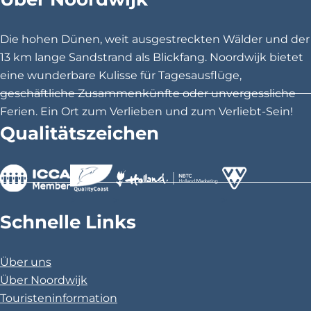
n
S
S
S
d
e
e
e
a
Die hohen Dünen, weit ausgestreckten Wälder und der
u
i
i
i
13 km lange Sandstrand als Blickfang. Noordwijk bietet
f
t
t
t
g
eine wunderbare Kulisse für Tagesausflüge,
a
e
e
e
geschäftliche Zusammenkünfte oder unvergessliche
n
t
t
t
g
Ferien. Ein Ort zum Verlieben und zum Verliebt-Sein!
1
e
e
e
Qualitätszeichen
0
i
i
i
l
l
l
e
e
e
n
n
n
>
>
>
a
a
a
Schnelle Links
u
u
u
f
f
f
Über uns
F
X
P
Über Noordwijk
a
i
Touristeninformation
c
n