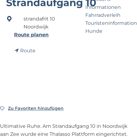
Strandaufgang 10
e
p
Informationen
r
a
Fahrradverleih
n
g
strandafrit 10
Touristeninformation
e
e
Noordwijk
Hunde
h
b
Route planen
m
i
e
b
s
Route
Business Noordwijk
n
i
T
Travel Trade
?
s
h
T
a
h
l
a
a
l
s
a
s
Zu Favoriten hinzufügen
Zu Favoriten hinzufügen
s
o
s
-
Ultimative Ruhe. Am Strandaufgang 10 in Noordwijk
o
A
aan Zee wurde eine Thalasso Plattform eingerichtet.