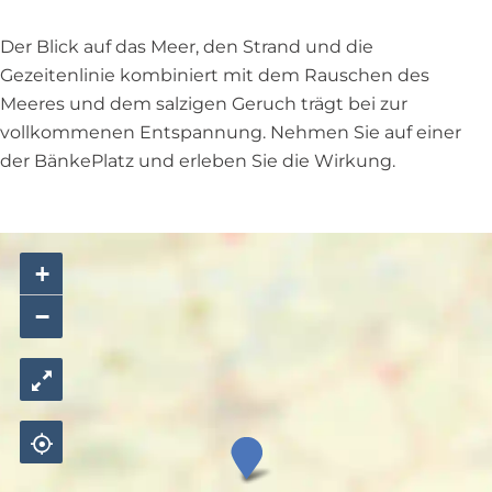
-
u
A
s
Der Blick auf das Meer, den Strand und die
u
s
Gezeitenlinie kombiniert mit dem Rauschen des
s
i
Meeres und dem salzigen Geruch trägt bei zur
s
c
vollkommenen Entspannung. Nehmen Sie auf einer
i
h
der BänkePlatz und erleben Sie die Wirkung.
c
t
h
s
t
p
s
u
+
p
n
−
u
k
n
t
k
–
t
S
–
t
T
S
r
h
a
t
a