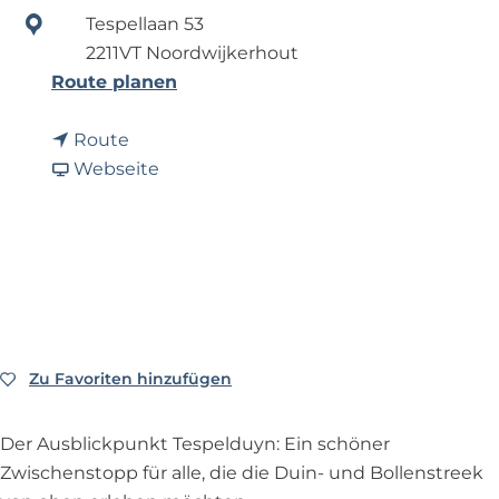
p
Tespellaan 53
a
2211VT Noordwijkerhout
g
b
Route planen
e
i
b
s
Route
i
a
A
Webseite
s
b
u
A
A
s
u
u
b
s
s
l
b
b
i
l
l
c
i
i
k
Zu Favoriten hinzufügen
Zu Favoriten hinzufügen
c
c
p
k
k
u
Der Ausblickpunkt Tespelduyn: Ein schöner
p
p
n
Zwischenstopp für alle, die die Duin- und Bollenstreek
u
u
k