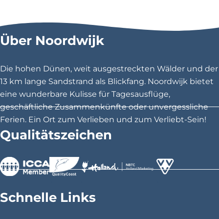
i
i
i
e
e
e
s
s
s
Über Noordwijk
e
e
e
S
S
S
e
e
e
Die hohen Dünen, weit ausgestreckten Wälder und der
i
i
i
13 km lange Sandstrand als Blickfang. Noordwijk bietet
t
t
t
eine wunderbare Kulisse für Tagesausflüge,
e
e
e
geschäftliche Zusammenkünfte oder unvergessliche
t
t
t
Ferien. Ein Ort zum Verlieben und zum Verliebt-Sein!
e
e
e
Qualitätszeichen
i
i
i
l
l
l
e
e
e
n
n
n
>
>
>
a
a
a
Schnelle Links
u
u
u
f
f
f