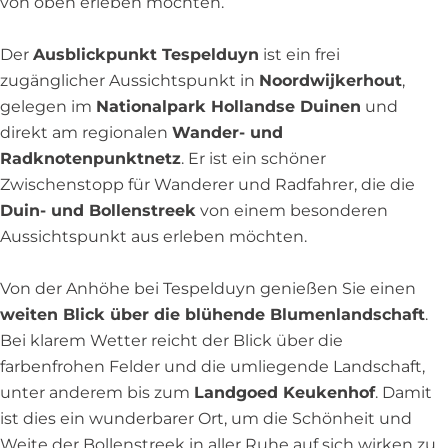
von oben erleben möchten.
n
n
t
k
k
T
Der
Ausblickpunkt Tespelduyn
ist ein frei
t
t
e
zugänglicher Aussichtspunkt in
Noordwijkerhout
,
T
T
s
gelegen im
Nationalpark Hollandse Duinen
und
e
e
p
direkt am regionalen
Wander- und
s
s
e
Radknotenpunktnetz
. Er ist ein schöner
p
p
l
Zwischenstopp für Wanderer und Radfahrer, die die
e
e
d
Duin- und Bollenstreek
von einem besonderen
l
l
u
Aussichtspunkt aus erleben möchten.
d
d
y
u
u
n
Von der Anhöhe bei Tespelduyn genießen Sie einen
y
y
weiten Blick über die blühende Blumenlandschaft
.
n
n
Bei klarem Wetter reicht der Blick über die
farbenfrohen Felder und die umliegende Landschaft,
unter anderem bis zum
Landgoed Keukenhof
. Damit
ist dies ein wunderbarer Ort, um die Schönheit und
Weite der Bollenstreek in aller Ruhe auf sich wirken zu