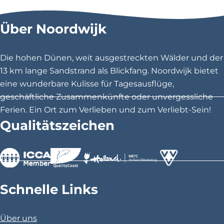
e
e
e
s
s
s
Über Noordwijk
e
e
e
S
S
S
e
e
e
Die hohen Dünen, weit ausgestreckten Wälder und der
i
i
i
13 km lange Sandstrand als Blickfang. Noordwijk bietet
t
t
t
eine wunderbare Kulisse für Tagesausflüge,
e
e
e
geschäftliche Zusammenkünfte oder unvergessliche
t
t
t
Ferien. Ein Ort zum Verlieben und zum Verliebt-Sein!
e
e
e
Qualitätszeichen
i
i
i
l
l
l
e
e
e
n
n
n
>
>
>
a
a
a
Schnelle Links
u
u
u
f
f
f
Über uns
F
X
P