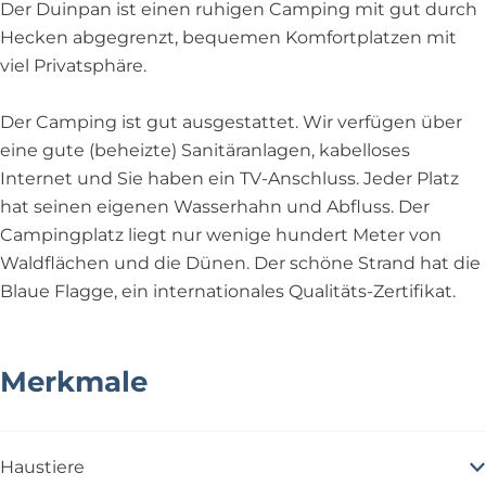
i
u
n
D
p
Der Duinpan ist einen ruhigen Camping mit gut durch
n
i
p
u
a
Hecken abgegrenzt, bequemen Komfortplatzen mit
p
n
a
i
n
viel Privatsphäre.
a
p
n
n
n
a
p
Der Camping ist gut ausgestattet. Wir verfügen über
n
a
eine gute (beheizte) Sanitäranlagen, kabelloses
n
Internet und Sie haben ein TV-Anschluss. Jeder Platz
hat seinen eigenen Wasserhahn und Abfluss. Der
Campingplatz liegt nur wenige hundert Meter von
Waldflächen und die Dünen. Der schöne Strand hat die
Blaue Flagge, ein internationales Qualitäts-Zertifikat.
Merkmale
Haustiere