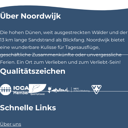
s
s
s
Über Noordwijk
e
e
e
S
S
S
e
e
e
Die hohen Dünen, weit ausgestreckten Wälder und der
i
i
i
13 km lange Sandstrand als Blickfang. Noordwijk bietet
t
t
t
eine wunderbare Kulisse für Tagesausflüge,
e
e
e
geschäftliche Zusammenkünfte oder unvergessliche
t
t
t
Ferien. Ein Ort zum Verlieben und zum Verliebt-Sein!
e
e
e
Qualitätszeichen
i
i
i
l
l
l
e
e
e
n
n
n
>
>
>
a
a
a
Schnelle Links
u
u
u
f
f
f
Über uns
F
X
P