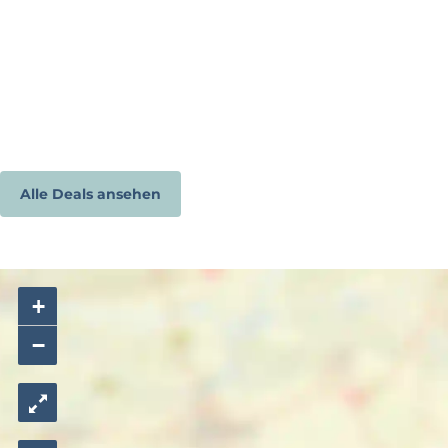
Alle Deals ansehen
+
−