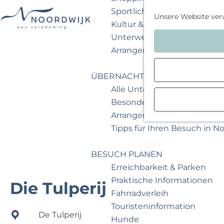
Sportlich & aktiv
Unsere Website ver
Kultur & Museum
G
Unterwegs mit Kindern
e
Arrangements & Angebote
h
e
ÜBERNACHTEN
n
Alle Unterkünfte
S
Besondere Übernachtunge
i
Arrangements & Angebote
e
Tipps für Ihren Besuch in N
z
u
BESUCH PLANEN
r
Erreichbarkeit & Parken
H
Praktische Informationen
Die Tulperij
o
Fahrradverleih
m
Touristeninformation
De Tulperij
e
Hunde