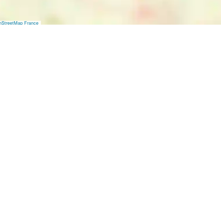
nStreetMap France
3 km lange Sandstrand als Blickfang. Noordwijk bietet 
en. Ein Ort zum Verlieben und zum Verliebt-Sein!