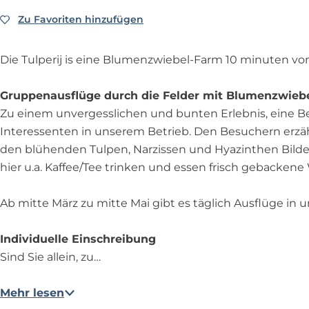
j
i
r
D
m
j
i
Zu Favoriten hinzufügen
Zu Favoriten hinzufügen
i
D
j
e
i
T
e
Die Tulperij is eine Blumenzwiebel-Farm 10 minuten v
u
T
l
u
Gruppenausflüge durch die Felder mit Blumenzwieb
p
l
Zu einem unvergesslichen und bunten Erlebnis, eine 
e
p
Interessenten in unserem Betrieb. Den Besuchern erzäh
r
e
den blühenden Tulpen, Narzissen und Hyazinthen Bilde
i
r
hier u.a. Kaffee/Tee trinken und essen frisch gebackene 
j
i
j
Ab mitte März zu mitte Mai gibt es täglich Ausflüge in u
Individuelle Einschreibung
Sind Sie allein, zu…
Mehr lesen