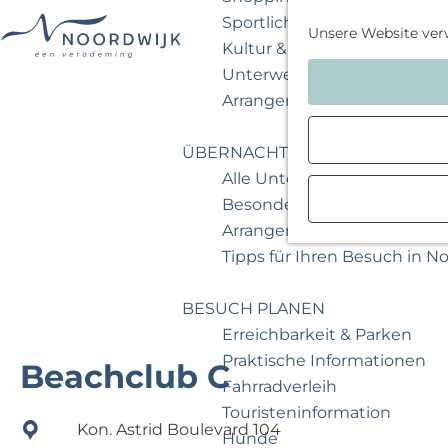
Sportlich & aktiv
Unsere Website ver
Kultur & Museum
G
Unterwegs mit Kindern
e
Arrangements & Angebote
h
e
ÜBERNACHTEN
n
Alle Unterkünfte
S
Besondere Übernachtunge
i
Arrangements & Angebote
e
Tipps für Ihren Besuch in N
z
u
BESUCH PLANEN
r
Erreichbarkeit & Parken
H
Praktische Informationen
Beachclub C
o
Fahrradverleih
m
Touristeninformation
Kon. Astrid Boulevard 104
e
Hunde