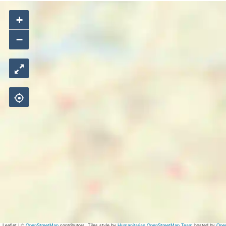
+
−
Leaflet
|
©
OpenStreetMap
contributors, Tiles style by
Humanitarian OpenStreetMap Team
hosted by
Ope