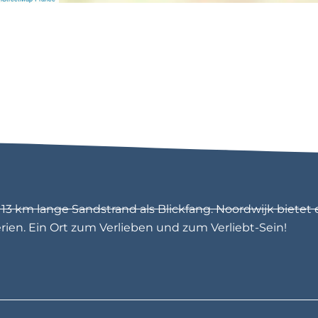
3 km lange Sandstrand als Blickfang. Noordwijk bietet 
en. Ein Ort zum Verlieben und zum Verliebt-Sein!