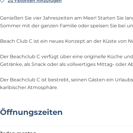
C
Zu Favoriten hinzufügen
Zu Favoriten hinzufügen
e
B
a
e
c
a
Genießen Sie vier Jahreszeiten am Meer! Starten Sie la
h
c
Sommer mit der ganzen Familie oder speisen Sie bei 
c
h
l
c
Beach Club C ist ein neues Konzept an der Küste von N
u
l
b
u
Der Beachclub C verfügt über eine originelle Küche und
C
b
Getränke, als Snack oder als vollwertiges Mittag- oder
C
Der Beachclub C ist bestrebt, seinen Gästen ein Urlaub
karibischer Atmosphäre.
Öffnungszeiten