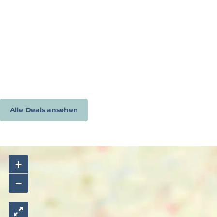
Alle Deals ansehen
+
−