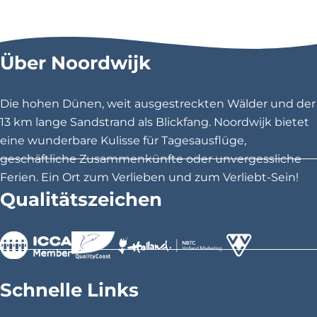
i
i
i
e
e
e
s
s
s
Über Noordwijk
e
e
e
S
S
S
e
e
e
Die hohen Dünen, weit ausgestreckten Wälder und der
i
i
i
13 km lange Sandstrand als Blickfang. Noordwijk bietet
t
t
t
eine wunderbare Kulisse für Tagesausflüge,
e
e
e
geschäftliche Zusammenkünfte oder unvergessliche
t
t
t
Ferien. Ein Ort zum Verlieben und zum Verliebt-Sein!
e
e
e
Qualitätszeichen
i
i
i
l
l
l
e
e
e
n
n
n
>
>
>
a
a
a
Schnelle Links
u
u
u