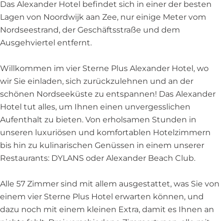
t
o
e
H
l
Das Alexander Hotel befindet sich in einer der besten
e
t
l
o
Lagen von Noordwijk aan Zee, nur einige Meter vom
l
e
t
Nordseestrand, der Geschäftsstraße und dem
l
e
Ausgehviertel entfernt.
l
Willkommen im vier Sterne Plus Alexander Hotel, wo
wir Sie einladen, sich zurückzulehnen und an der
schönen Nordseeküste zu entspannen! Das Alexander
Hotel tut alles, um Ihnen einen unvergesslichen
Aufenthalt zu bieten. Von erholsamen Stunden in
unseren luxuriösen und komfortablen Hotelzimmern
bis hin zu kulinarischen Genüssen in einem unserer
Restaurants: DYLANS oder Alexander Beach Club.
Alle 57 Zimmer sind mit allem ausgestattet, was Sie von
einem vier Sterne Plus Hotel erwarten können, und
dazu noch mit einem kleinen Extra, damit es Ihnen an