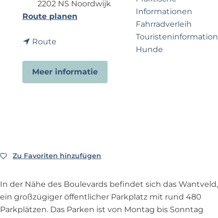
e
p
2202 NS Noordwijk
Informationen
r
a
b
Route planen
Fahrradverleih
n
g
i
Touristeninformation
e
e
b
s
Route
Hunde
h
i
P
m
s
a
Meer informatie
e
P
r
Business Noordwijk
n
a
k
Travel Trade
?
r
i
k
n
i
g
n
W
g
a
Zu Favoriten hinzufügen
Zu Favoriten hinzufügen
W
n
a
t
In der Nähe des Boulevards befindet sich das Wantveld,
n
v
ein großzügiger öffentlicher Parkplatz mit rund 480
t
e
Parkplätzen. Das Parken ist von Montag bis Sonntag