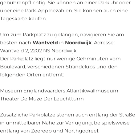
v
l
gebührenpflichtig. Sie können an einer Parkuhr oder
e
d
über eine Park-App bezahlen. Sie können auch eine
l
Tageskarte kaufen.
d
Um zum Parkplatz zu gelangen, navigieren Sie am
besten nach
Wantveld
in
Noordwijk
. Adresse:
Wantveld 2, 2202 NS Noordwijk
Der Parkplatz liegt nur wenige Gehminuten vom
Boulevard, verschiedenen Strandclubs und den
folgenden Orten entfernt:
Museum Englandvaarders Atlantikwallmuseum
Theater De Muze Der Leuchtturm
Zusätzliche Parkplätze stehen auch entlang der Straße
in unmittelbarer Nähe zur Verfügung, beispielsweise
entlang von Zeereep und Northgodreef.