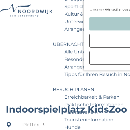
Sportlich & aktiv
Unsere Website ver
Kultur & Museum
G
Unterwegs mit Kindern
e
Arrangements & Angebote
h
e
ÜBERNACHTEN
n
Alle Unterkünfte
S
Besondere Übernachtunge
i
Arrangements & Angebote
e
Tipps für Ihren Besuch in N
z
u
BESUCH PLANEN
r
Erreichbarkeit & Parken
H
Praktische Informationen
Indoorspielplatz KidsZoo
o
Fahrradverleih
m
Touristeninformation
Pletterij 3
e
Hunde