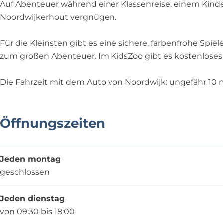
p
l
l
e
a
Auf Abenteuer während einer Klassenreise, einem Kinder
l
p
a
l
t
Noordwijkerhout vergnügen.
a
l
t
p
z
t
a
z
l
K
Für die Kleinsten gibt es eine sichere, farbenfrohe Spi
z
t
K
a
i
zum großen Abenteuer. Im KidsZoo gibt es kostenloses
K
z
i
t
d
i
K
d
z
s
Die Fahrzeit mit dem Auto von Noordwijk: ungefähr 10
d
i
s
K
Z
s
d
Z
i
o
Z
s
o
d
o
Öffnungszeiten
o
Z
o
s
o
o
Z
o
o
Jeden montag
o
geschlossen
Jeden dienstag
von 09:30 bis 18:00