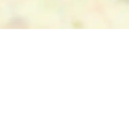
eine wunderbare Kulisse für Tagesausflüge,