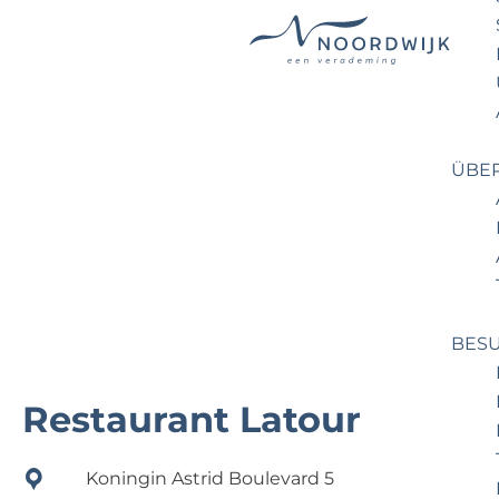
G
e
h
e
ÜBE
n
S
i
e
z
u
BES
r
H
Restaurant Latour
o
m
Koningin Astrid Boulevard 5
e