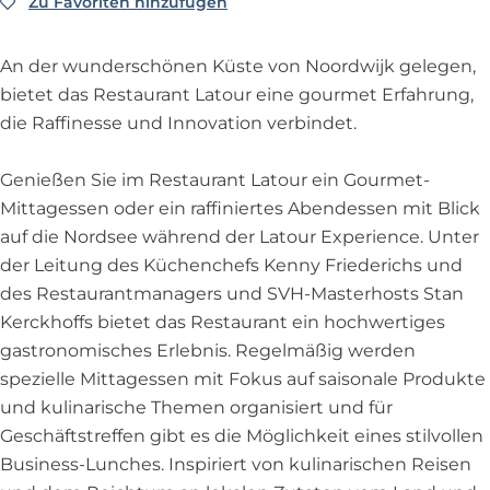
a
L
t
t
o
Zu Favoriten hinzufügen
Zu Favoriten hinzufügen
e
R
t
a
o
L
u
s
e
o
t
u
a
r
t
s
An der wunderschönen Küste von Noordwijk gelegen,
u
o
r
t
a
t
bietet das Restaurant Latour eine gourmet Erfahrung,
r
u
o
u
a
die Raffinesse und Innovation verbindet.
r
u
r
u
r
a
r
Genießen Sie im Restaurant Latour ein Gourmet-
n
a
Mittagessen oder ein raffiniertes Abendessen mit Blick
t
n
auf die Nordsee während der Latour Experience. Unter
L
t
der Leitung des Küchenchefs Kenny Friederichs und
a
L
des Restaurantmanagers und SVH-Masterhosts Stan
t
a
Kerckhoffs bietet das Restaurant ein hochwertiges
o
t
gastronomisches Erlebnis. Regelmäßig werden
u
o
spezielle Mittagessen mit Fokus auf saisonale Produkte
r
u
und kulinarische Themen organisiert und für
r
Geschäftstreffen gibt es die Möglichkeit eines stilvollen
Business-Lunches. Inspiriert von kulinarischen Reisen