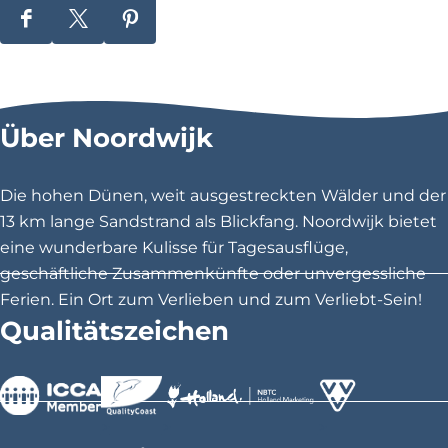
D
D
D
i
i
i
e
e
e
s
s
s
Über Noordwijk
e
e
e
S
S
S
e
e
e
Die hohen Dünen, weit ausgestreckten Wälder und der
i
i
i
13 km lange Sandstrand als Blickfang. Noordwijk bietet
t
t
t
eine wunderbare Kulisse für Tagesausflüge,
e
e
e
geschäftliche Zusammenkünfte oder unvergessliche
t
t
t
Ferien. Ein Ort zum Verlieben und zum Verliebt-Sein!
e
e
e
Qualitätszeichen
i
i
i
l
l
l
e
e
e
n
n
n
>
>
>
a
a
a