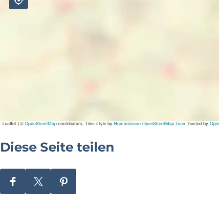
Leaflet
|
©
OpenStreetMap
contributors, Tiles style by
Humanitarian OpenStreetMap Team
hosted by
Ope
Diese Seite teilen
D
D
D
i
i
i
e
e
e