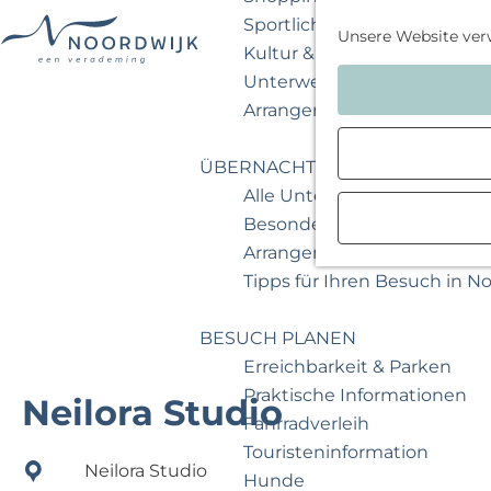
Sportlich & aktiv
Unsere Website ver
Kultur & Museum
G
Unterwegs mit Kindern
e
Arrangements & Angebote
h
e
ÜBERNACHTEN
n
Alle Unterkünfte
S
Besondere Übernachtunge
i
Arrangements & Angebote
e
Tipps für Ihren Besuch in N
z
u
BESUCH PLANEN
r
Erreichbarkeit & Parken
H
Praktische Informationen
Neilora Studio
o
Fahrradverleih
m
Touristeninformation
Neilora Studio
e
Hunde