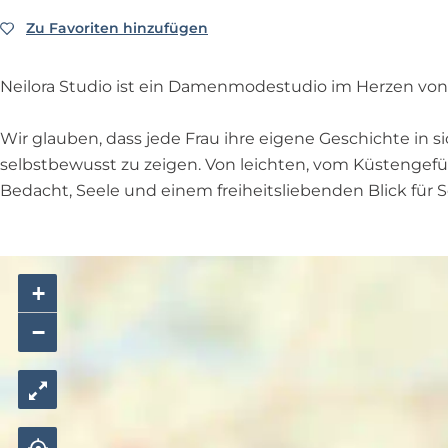
d
u
i
t
o
m
N
i
i
d
o
u
Zu Favoriten hinzufügen
Zu Favoriten hinzufügen
N
e
l
o
i
d
e
i
o
o
i
i
l
r
Neilora Studio ist ein Damenmodestudio im Herzen von
o
l
o
a
o
r
S
Wir glauben, dass jede Frau ihre eigene Geschichte in s
r
a
t
selbstbewusst zu zeigen. Von leichten, vom Küstengefüh
a
S
u
Bedacht, Seele und einem freiheitsliebenden Blick für 
S
t
d
t
u
i
u
d
o
+
d
i
i
o
−
o