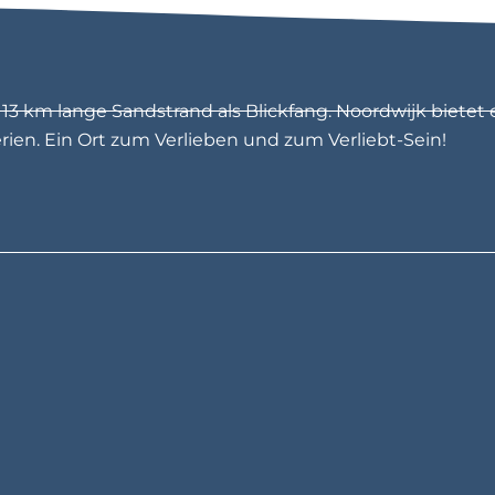
3 km lange Sandstrand als Blickfang. Noordwijk bietet 
en. Ein Ort zum Verlieben und zum Verliebt-Sein!