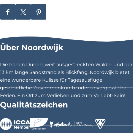
E
D
D
D
l
i
i
i
l
e
e
e
s
s
s
a
Über Noordwijk
e
e
e
S
S
S
e
e
e
Die hohen Dünen, weit ausgestreckten Wälder und der
i
i
i
13 km lange Sandstrand als Blickfang. Noordwijk bietet
t
t
t
eine wunderbare Kulisse für Tagesausflüge,
e
e
e
geschäftliche Zusammenkünfte oder unvergessliche
t
t
t
Ferien. Ein Ort zum Verlieben und zum Verliebt-Sein!
e
e
e
Qualitätszeichen
i
i
i
l
l
l
e
e
e
n
n
n