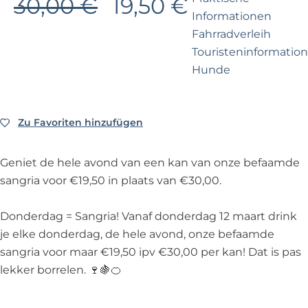
30,00 €
19,50 €
e
p
Informationen
r
a
Fahrradverleih
n
g
Touristeninformation
e
e
Hunde
h
m
e
Business Noordwijk
Zu Favoriten hinzufügen
Zu Favoriten hinzufügen
n
Travel Trade
?
Geniet de hele avond van een kan van onze befaamde
sangria voor €19,50 in plaats van €30,00.
Donderdag = Sangria! Vanaf donderdag 12 maart drink
je elke donderdag, de hele avond, onze befaamde
sangria voor maar €19,50 ipv €30,00 per kan! Dat is pas
lekker borrelen. 🍷🍇🍊