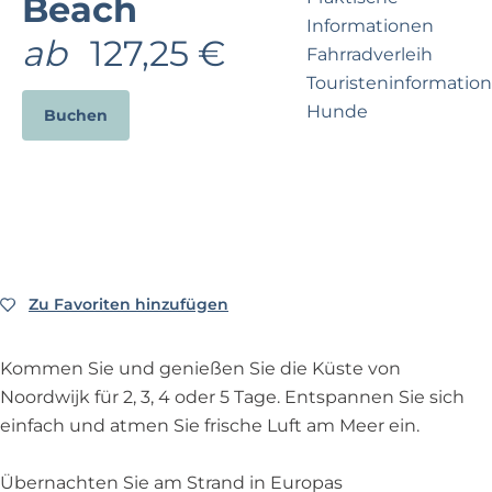
Beach
e
p
Informationen
r
a
ab
127,25 €
Fahrradverleih
n
g
Touristeninformation
e
e
Hunde
h
Buchen
m
e
Business Noordwijk
n
Travel Trade
?
Zu Favoriten hinzufügen
Zu Favoriten hinzufügen
Kommen Sie und genießen Sie die Küste von
Noordwijk für 2, 3, 4 oder 5 Tage. Entspannen Sie sich
einfach und atmen Sie frische Luft am Meer ein.
Übernachten Sie am Strand in Europas