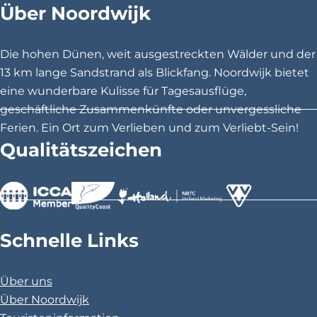
Über Noordwijk
e
e
e
h
S
S
S
e
e
e
e
Die hohen Dünen, weit ausgestreckten Wälder und der
i
i
i
13 km lange Sandstrand als Blickfang. Noordwijk bietet
r
t
t
t
eine wunderbare Kulisse für Tagesausflüge,
s
e
e
e
geschäftliche Zusammenkünfte oder unvergessliche
t
t
t
Ferien. Ein Ort zum Verlieben und zum Verliebt-Sein!
\
e
e
e
Qualitätszeichen
u
i
i
i
l
l
l
0
e
e
e
0
n
n
n
>
>
>
a
a
a
2
Schnelle Links
u
u
u
0
f
f
f
Über uns
F
X
P
N
Über Noordwijk
a
i