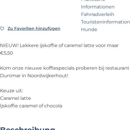
e
p
Informationen
r
a
Fahrradverleih
n
g
Touristeninformation
e
e
Zu Favoriten hinzufügen
Zu Favoriten hinzufügen
Hunde
h
m
NIEUW! Lekkere ijskoffie of caramel latte voor maar
e
Business Noordwijk
€5,50
n
Travel Trade
?
Kom onze nieuwe koffiespecials proberen bij restaurant
Dunimar in Noordwijkerhout!
Keuze uit:
Caramel latte
Ijskoffie caramel of chocola