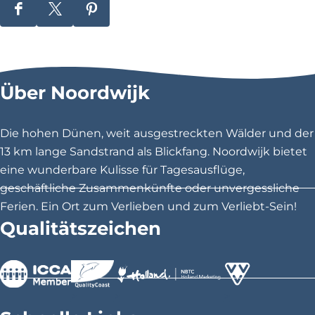
D
D
D
\
i
i
i
u
e
e
e
s
s
s
0
Über Noordwijk
e
e
e
0
S
S
S
e
e
e
2
Die hohen Dünen, weit ausgestreckten Wälder und der
i
i
i
13 km lange Sandstrand als Blickfang. Noordwijk bietet
0
t
t
t
eine wunderbare Kulisse für Tagesausflüge,
D
e
e
e
geschäftliche Zusammenkünfte oder unvergessliche
t
t
t
Ferien. Ein Ort zum Verlieben und zum Verliebt-Sein!
u
e
e
e
Qualitätszeichen
n
i
i
i
l
l
l
i
e
e
e
m
n
n
n
>
>
>
a
a
a
a