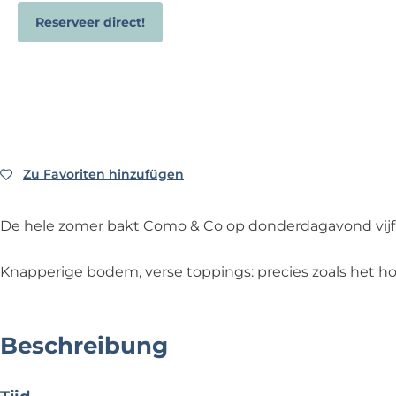
p
Reserveer direct!
a
g
e
Zu Favoriten hinzufügen
Zu Favoriten hinzufügen
De hele zomer bakt Como & Co op donderdagavond vijf 
Knapperige bodem, verse toppings: precies zoals het hoo
Beschreibung