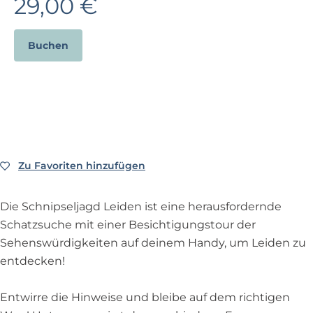
29,00 €
p
a
g
Buchen
e
Zu Favoriten hinzufügen
Zu Favoriten hinzufügen
Die Schnipseljagd Leiden ist eine herausfordernde
Schatzsuche mit einer Besichtigungstour der
Sehenswürdigkeiten auf deinem Handy, um Leiden zu
entdecken!
Entwirre die Hinweise und bleibe auf dem richtigen