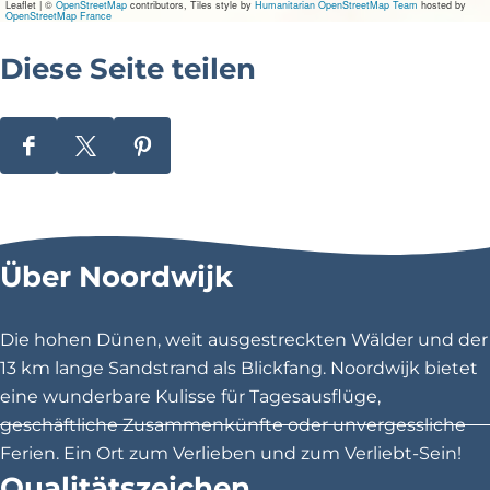
Leaflet
|
©
OpenStreetMap
contributors, Tiles style by
Humanitarian OpenStreetMap Team
hosted by
OpenStreetMap France
d
Diese Seite teilen
e
d
D
D
D
\
i
i
i
u
e
e
e
s
s
s
0
Über Noordwijk
e
e
e
0
S
S
S
e
e
e
2
Die hohen Dünen, weit ausgestreckten Wälder und der
i
i
i
13 km lange Sandstrand als Blickfang. Noordwijk bietet
0
t
t
t
eine wunderbare Kulisse für Tagesausflüge,
c
e
e
e
geschäftliche Zusammenkünfte oder unvergessliche
t
t
t
Ferien. Ein Ort zum Verlieben und zum Verliebt-Sein!
i
e
e
e
Qualitätszeichen