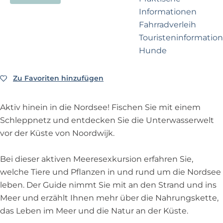
e
p
Informationen
r
a
Fahrradverleih
n
g
Touristeninformation
e
e
Hunde
h
m
Zu Favoriten hinzufügen
e
Zu Favoriten hinzufügen
Business Noordwijk
n
Travel Trade
?
Aktiv hinein in die Nordsee! Fischen Sie mit einem
Schleppnetz und entdecken Sie die Unterwasserwelt
vor der Küste von Noordwijk.
Bei dieser aktiven Meeresexkursion erfahren Sie,
welche Tiere und Pflanzen in und rund um die Nordsee
leben. Der Guide nimmt Sie mit an den Strand und ins
Meer und erzählt Ihnen mehr über die Nahrungskette,
das Leben im Meer und die Natur an der Küste.