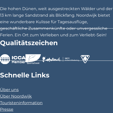
e
e
e
0
Die hohen Dünen, weit ausgestreckten Wälder und der
i
i
i
13 km lange Sandstrand als Blickfang. Noordwijk bietet
N
t
t
t
eine wunderbare Kulisse für Tagesausflüge,
o
e
e
e
geschäftliche Zusammenkünfte oder unvergessliche
t
t
t
Ferien. Ein Ort zum Verlieben und zum Verliebt-Sein!
o
e
e
e
Qualitätszeichen
r
i
i
i
l
l
l
d
e
e
e
w
n
n
n
>
>
>
a
a
a
i
Schnelle Links
u
u
u
j
f
f
f
Über uns
F
X
P
k
Über Noordwijk
a
i
\
Touristeninformation
c
n
Presse
e
t
u