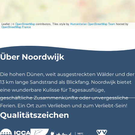
e
\
Leaflet
|
©
OpenStreetMap
contributors, Tiles style by
Humanitarian OpenStreetMap Team
hosted by
OpenStreetMap France
u
0
Über Noordwijk
0
2
Die hohen Dünen, weit ausgestreckten Wälder und der
0
13 km lange Sandstrand als Blickfang. Noordwijk bietet
eine wunderbare Kulisse für Tagesausflüge,
O
geschäftliche Zusammenkünfte oder unvergessliche
p
Ferien. Ein Ort zum Verlieben und zum Verliebt-Sein!
Qualitätszeichen
t
i