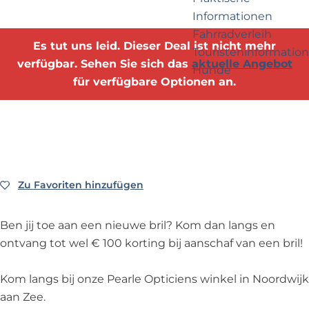
e
p
Informationen
r
a
Fahrradverleih
n
g
Es tut uns leid. Dieser Deal ist nicht mehr
Touristeninformation
e
e
verfügbar. Sehen Sie sich das
aktuelle Angebot
Hunde
h
für verfügbare Optionen an.
m
e
Business Noordwijk
n
Travel Trade
?
Zu Favoriten hinzufügen
Zu Favoriten hinzufügen
Ben jij toe aan een nieuwe bril? Kom dan langs en
ontvang tot wel € 100 korting bij aanschaf van een bril!
Kom langs bij onze Pearle Opticiens winkel in Noordwijk
aan Zee.