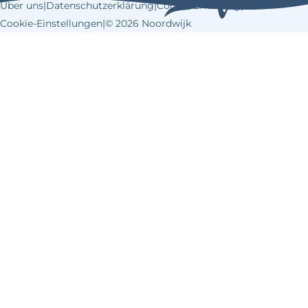
Über uns
|
Datenschutzerklärung
|
Cookie-Erklärung
|
o
r
Cookie-Einstellungen
|
© 2026 Noordwijk
o
e
k
s
t