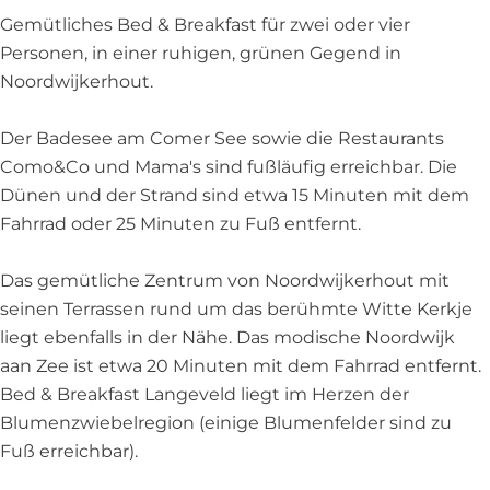
a
f
s
t
Gemütliches Bed & Breakfast für zwei oder vier
s
a
t
L
Personen, in einer ruhigen, grünen Gegend in
t
s
L
a
Noordwijkerhout.
L
t
a
n
a
L
n
g
Der Badesee am Comer See sowie die Restaurants
n
a
g
e
Como&Co und Mama's sind fußläufig erreichbar. Die
g
n
e
v
Dünen und der Strand sind etwa 15 Minuten mit dem
e
g
v
e
Fahrrad oder 25 Minuten zu Fuß entfernt.
v
e
e
l
e
v
l
d
Das gemütliche Zentrum von Noordwijkerhout mit
l
e
d
seinen Terrassen rund um das berühmte Witte Kerkje
d
l
liegt ebenfalls in der Nähe. Das modische Noordwijk
d
aan Zee ist etwa 20 Minuten mit dem Fahrrad entfernt.
Bed & Breakfast Langeveld liegt im Herzen der
Blumenzwiebelregion (einige Blumenfelder sind zu
Fuß erreichbar).