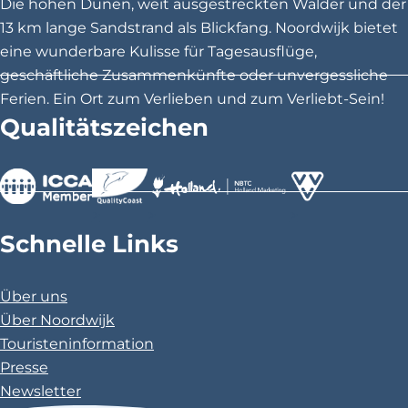
Die hohen Dünen, weit ausgestreckten Wälder und der
i
i
i
13 km lange Sandstrand als Blickfang. Noordwijk bietet
t
t
t
eine wunderbare Kulisse für Tagesausflüge,
e
e
e
geschäftliche Zusammenkünfte oder unvergessliche
t
t
t
Ferien. Ein Ort zum Verlieben und zum Verliebt-Sein!
e
e
e
Qualitätszeichen
i
i
i
l
l
l
e
e
e
n
n
n
>
>
>
a
a
a
Schnelle Links
u
u
u
f
f
f
Über uns
F
X
P
Über Noordwijk
a
i
Touristeninformation
c
n
Presse
e
t
Newsletter
b
e