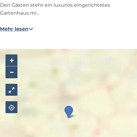
Den Gästen steht ein luxuriös eingerichtetes
Gartenhaus mi…
Mehr lesen
+
−
B
e
d
&
B
r