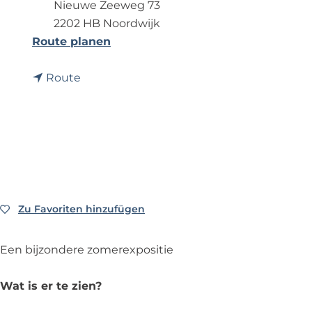
Nieuwe Zeeweg 73
p
2202 HB Noordwijk
a
b
Route planen
g
i
e
b
s
Route
i
G
s
r
G
o
r
t
o
e
t
Z
e
o
Zu Favoriten hinzufügen
Zu Favoriten hinzufügen
Z
m
o
e
Een bijzondere zomerexpositie
m
r
e
E
Wat is er te zien?
r
x