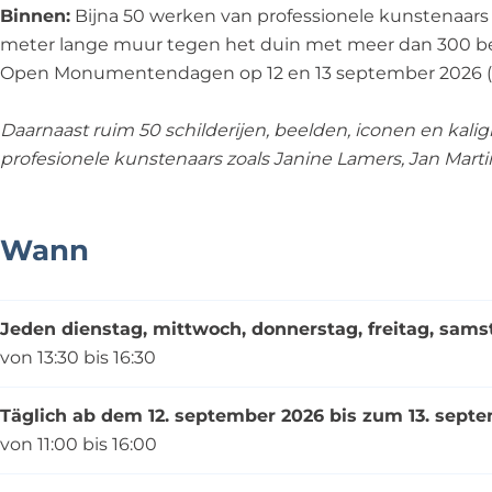
E
p
Binnen:
Bijna 50 werken van professionele kunstenaars en
x
o
meter lange muur tegen het duin met meer dan 300 be
p
s
Open Monumentendagen op 12 en 13 september 2026 (11
o
i
s
t
Daarnaast ruim 50 schilderijen, beelden, iconen en kalig
i
i
profesionele kunstenaars zoals Janine Lamers, Jan Mar
t
e
i
'
e
K
Wann
'
R
K
A
R
C
Jeden dienstag, mittwoch, donnerstag, freitag, sam
A
H
von 13:30 bis 16:30
C
T
H
'
Täglich ab dem 12. september 2026 bis zum 13. sept
T
von 11:00 bis 16:00
'