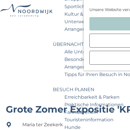
Sportlich & aktiv
Unsere Website ver
Kultur & Museum
G
Unterwegs mit Kindern
e
Arrangements & Angebote
h
e
ÜBERNACHTEN
n
Alle Unterkünfte
S
Besondere Übernachtunge
i
Arrangements & Angebote
e
Tipps für Ihren Besuch in N
z
u
BESUCH PLANEN
r
Erreichbarkeit & Parken
H
Praktische Informationen
Grote Zomer Expositie '
o
Fahrradverleih
m
Touristeninformation
Maria ter Zeekerk
e
Hunde